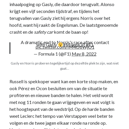
website in
inhaalpoging op Gasly, die daardoor terugvalt. Alonso
kaart te
krijgt een vijf seconden tijdstraf, en tijdens het
brengen. Als
terugvallen van Gasly ziet hij ergens Norris over het
je deze
hoofd, want hij raakt de Engelsman. De laatstgenoemde
cookies
weigert
crasht en de
safety car
komt de baan op!
wordt je
surfgedrag
A dramatic end to Norris's race after contact
with Gasly
#MiamiGP
#F1
pic.twitter.com/IM4tJoWjO1
op deze site
niet gevolgd.
— Formula 1 (@F1)
May 8, 2022
Gasly en Norris proberen tegelijkertijd op dezelfde plek te zijn, wat niet
gaat…
Gebruikerservaring
Deze cookies
Russell is spekkoper want kan een korte stop maken, en
worden gebruikt om
ook Pérez en Ocon besluiten om van de situatie te
de website zo
gebruiksvriendelijk
profiteren en nieuwe banden te halen. Het veld wordt
mogelijk te laten
met nog 11 ronden te gaan vrijgegeven en wat volgt is
functioneren. Indien
het hoogtepunt van de wedstrijd. Op de harde banden
je deze cookies
weet Leclerc het tempo van Verstappen veel beter te
weigert kan het zijn
dat je bepaalde
volgen en de twee jagen elkaar ronde na ronde op.
inhoud van de