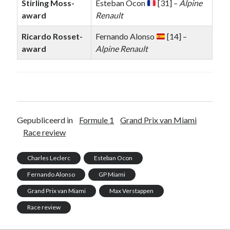
Stirling Moss-
Esteban Ocon
[31] –
Alpine
award
Renault
Ricardo Rosset-
Fernando Alonso
[14] –
award
Alpine Renault
Gepubliceerd in
Formule 1
Grand Prix van Miami
Race review
Charles Leclerc
Esteban Ocon
Fernando Alonso
GP Miami
Grand Prix van Miami
Max Verstappen
Race review