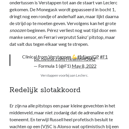
ondertussen is Verstappen tot aan de staart van Leclerc
gekomen. De Monegask wordt gepasseerd in bocht 1,
dringt nog een rondje of anderhalf aan, maar lijkt daarna
de strijd op te moeten geven. Vervolgens kan het grote
snoozen
beginnen. Pérez verliest nog wat tijd door een
manke sensor, en Ferrari verprutst Sainz’ pitstop, maar
Noodzakelijk
dat valt dus tegen elkaar weg te strepen.
Deze cookies
zijn
Clinical from Verstappen
#MiamiGP
#F1
noodzakelijk
pic.twitter.com/HkwmfHQlA2
om de website
— Formula 1 (@F1)
May 8, 2022
te laten
werken.
Verstappen voorbij aan Leclerc.
Redelijk slotakkoord
Statistieken
Deze
cookies
Er zijn na alle pitstops een paar kleine gevechten in het
worden
middenveld, maar niet zodanig dat de adrenaline echt
gebruikt om
toeneemt. En terwijl Russell heel profetisch besluit te
het gebruik
wachten op een (V)SC is Alonso wat optimistisch bij een
van de