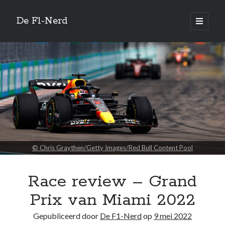
De F1-Nerd
open
primair
Zijbalk
menu
Vertaal site
Quotes
Every racing driver in the world dreams of making it to F1, there’s only
22 spots on the grid.
© Chris Graythen/Getty Images/Red Bull Content Pool
—
Susie Wolff
Race review – Grand
Zoeken
Prix van Miami 2022
Gepubliceerd door
De F1-Nerd
op
9 mei 2022