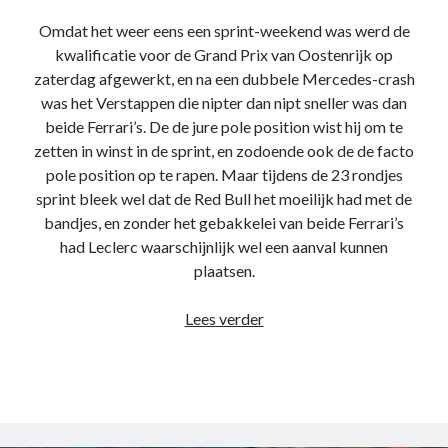
website in
Omdat het weer eens een sprint-weekend was werd de
kaart te
brengen. Als
kwalificatie voor de Grand Prix van Oostenrijk op
je deze
zaterdag afgewerkt, en na een dubbele Mercedes-crash
cookies
was het Verstappen die nipter dan nipt sneller was dan
weigert
wordt je
beide Ferrari’s. De de jure pole position wist hij om te
surfgedrag
zetten in winst in de sprint, en zodoende ook de de facto
op deze site
pole position op te rapen. Maar tijdens de 23 rondjes
niet gevolgd.
sprint bleek wel dat de Red Bull het moeilijk had met de
bandjes, en zonder het gebakkelei van beide Ferrari’s
had Leclerc waarschijnlijk wel een aanval kunnen
Gebruikerservaring
Deze cookies
plaatsen.
worden gebruikt om
de website zo
Race
Lees verder
gebruiksvriendelijk
review
mogelijk te laten
functioneren. Indien
–
je deze cookies
Grand
weigert kan het zijn
Prix
dat je bepaalde
van
inhoud van de