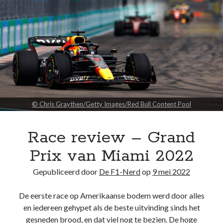
website niet meer
Oostenrijk
kunt gebruiken.
2022
© Chris Graythen/Getty Images/Red Bull Content Pool
Race review – Grand
Prix van Miami 2022
Gepubliceerd door
De F1-Nerd
op
9 mei 2022
De eerste race op Amerikaanse bodem werd door alles
en iedereen gehypet als de beste uitvinding sinds het
gesneden brood, en dat viel nog te bezien. De hoge