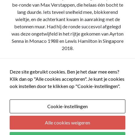
be-ronde van Max Verstappen, die helaas één bocht te
lang duurde. Iets teveel snelheid mee, blokkerend
wieltje, en de achterkant kwam in aanraking met de
betonnen muur. Had hij de ronde succesvol afgelegd
was deze ongetwijfeld in het rijtje gekomen van Ayrton
Senna in Monaco 1988 en Lewis Hamilton in Singapore
2018.
Race
Lees verder
review
Deze site gebruikt cookies. Ben je het daar mee eens?
–
Klik dan op "Alle cookies accepteren". Je kunt je cookies
Grand
ook instellen door te klikken op "Cookie-instellingen".
Prix
van
Saoedi-
Cookie-instellingen
Arabië
2021
Alle cookies weigeren