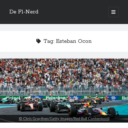
De F1-Nerd
open
primair
Zijbalk
menu
Vertaal site
Tag:
Esteban Ocon
Quotes
If God had meant for us to walk, why did he give us feet that fit car
pedals?
—
Stirling Moss
Zoeken
© Chris Graythen/Getty Images/Red Bull Contentpool