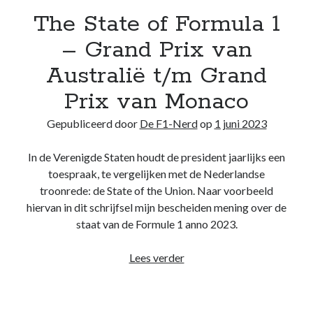
The State of Formula 1
Recente berichten
– Grand Prix van
Het regeldilemma van de Formule 1
Australië t/m Grand
Waarom de legaliteit van de McLaren-achtervleugel niet zwart/wit is
Briefje aan Jos – Grand Prix van Bahrein 2024
Prix van Monaco
Boekrecensie: Frank Worrall – Lewis Hamilton
Gepubliceerd door
De F1-Nerd
op
1 juni 2023
De Formule 1 weigert Andretti enkel uit hebzucht, ondanks de
woordenbrij
In de Verenigde Staten houdt de president jaarlijks een
toespraak, te vergelijken met de Nederlandse
Recente reacties
troonrede: de State of the Union. Naar voorbeeld
hiervan in dit schrijfsel mijn bescheiden mening over de
De F1-Nerd
op
Het regeldilemma van de Formule 1
staat van de Formule 1 anno 2023.
De F1-Nerd
op
Het regeldilemma van de Formule 1
Mark van Dijk
op
Het regeldilemma van de Formule 1
The
Lees verder
Katja.schendzielorz@planet.nl
op
Het regeldilemma van de Formule 1
State
Briefje aan Jos – Grand Prix van Bahrein 2024 – De F1-Nerd
op
Grand
of
Chelem
Formula