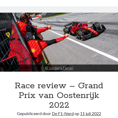
Grand
Prix
van
Bahrein
2023
Noodzakelijk
Deze cookies
zijn
noodzakelijk
om de website
te laten
werken.
© Scuderia Ferrari
Race review – Grand
Statistieken
Deze
Prix van Oostenrijk
cookies
worden
2022
gebruikt om
het gebruik
Gepubliceerd door
De F1-Nerd
op
11 juli 2022
van de