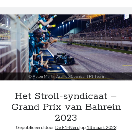
1
–
Grand
Prix
van
Australië
t/m
Grand
Prix
van
Monaco
© Aston Martin Aramco Cognizant F1 Team
Het Stroll-syndicaat –
Grand Prix van Bahrein
2023
Gepubliceerd door
De F1-Nerd
op
13 maart 2023