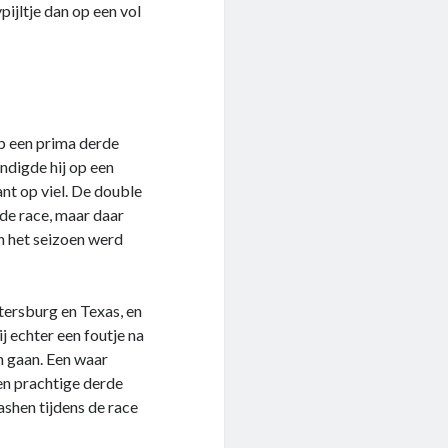
ijltje dan op een vol
p een prima derde
indigde hij op een
ant op viel. De double
ede race, maar daar
n het seizoen werd
tersburg en Texas, en
j echter een foutje na
n gaan. Een waar
en prachtige derde
ashen tijdens de race