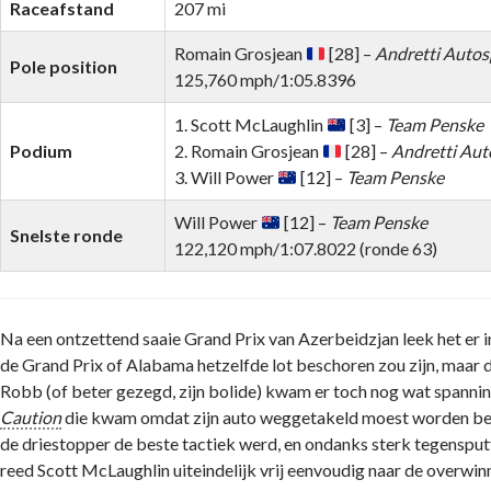
Raceafstand
207 mi
Romain Grosjean
[28] –
Andretti Autos
Pole position
125,760 mph/1:05.8396
1. Scott McLaughlin
[3] –
Team Penske
Podium
2. Romain Grosjean
[28] –
Andretti Aut
3. Will Power
[12] –
Team Penske
Will Power
[12] –
Team Penske
Snelste ronde
122,120 mph/1:07.8022 (ronde 63)
Na een ontzettend saaie Grand Prix van Azerbeidzjan leek het er i
de Grand Prix of Alabama hetzelfde lot beschoren zou zijn, maar d
Robb (of beter gezegd, zijn bolide) kwam er toch nog wat spannin
Caution
die kwam omdat zijn auto weggetakeld moest worden be
de driestopper de beste tactiek werd, en ondanks sterk tegenspu
reed Scott McLaughlin uiteindelijk vrij eenvoudig naar de overwi