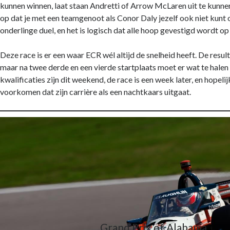
kunnen winnen, laat staan Andretti of Arrow McLaren uit te kunnen
website in
kaart te
op dat je met een teamgenoot als Conor Daly jezelf ook niet kunt 
brengen. Als
onderlinge duel, en het is logisch dat alle hoop gevestigd wordt op
je deze
cookies
Deze race is er een waar ECR wél altijd de snelheid heeft. De resulta
weigert
wordt je
maar na twee derde en een vierde startplaats moet er wat te halen 
surfgedrag
kwalificaties zijn dit weekend, de race is een week later, en hopeli
op deze site
voorkomen dat zijn carrière als een nachtkaars uitgaat.
niet gevolgd.
Gebruikerservaring
Deze cookies
worden gebruikt om
de website zo
gebruiksvriendelijk
mogelijk te laten
functioneren. Indien
je deze cookies
weigert kan het zijn
dat je bepaalde
Grand Prix of Alabama
inhoud van de