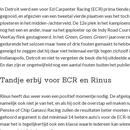
In Detroit werd een voor Ed Carpenter Racing (ECR) prima tiende p
gegooid, en afgezien van een tweetal vierde plaatsen was het toc
ploeteren in het midden-/achterveld. De 12e plek in het kampio
nog het een en ander, maar na het geploeter op de Indy Road Cour
VeeKay flink gestagneerd. In het
Green, Green, Green!
-jaaroverzic
gedurende het seizoen maar twee of drie fouten gemaakt te hebbe
geneigd te zeggen dat hij daar niet helemaal eerlijk tegen zichzelf 
Indianapolis, Detroit en niet te vergeten de beuk die hij uitdeelde
En dan zijn er ongetwijfeld nog een aantal fouten buiten het publ
Tandje erbij voor ECR en Rinus
Rinus heeft dus weer even een positief momentje nodig. De afgel
namelijk ook niet je van het, en als hij ooit de overstap wil maken 
Penske of Chip Ganassi Racing zullen de resultaten beter moeten
gehoord argument is dat minimaal 14 betere auto’s voor de ECR-bo
maar het is tegelijkertijd ook een klasse waarin iedereen kan winn