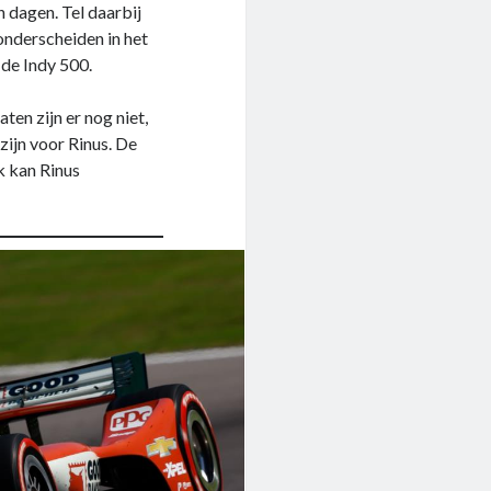
 dagen. Tel daarbij
onderscheiden in het
 de Indy 500.
ten zijn er nog niet,
zijn voor Rinus. De
jk kan Rinus