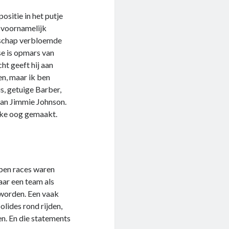
ositie in het putje
h voornamelijk
enschap verbloemde
se is opmars van
ht geeft hij aan
n, maar ik ben
is, getuige Barber,
 aan Jimmie Johnson.
ieke oog gemaakt.
open races waren
naar een team als
 worden. Een vaak
lides rond rijden,
en. En die statements