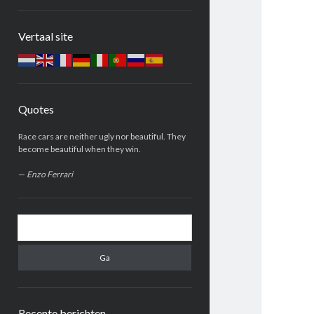
Zijbalk
Vertaal site
Quotes
Race cars are neither ugly nor beautiful. They
become beautiful when they win.
—
Enzo Ferrari
Zoeken
Recente berichten