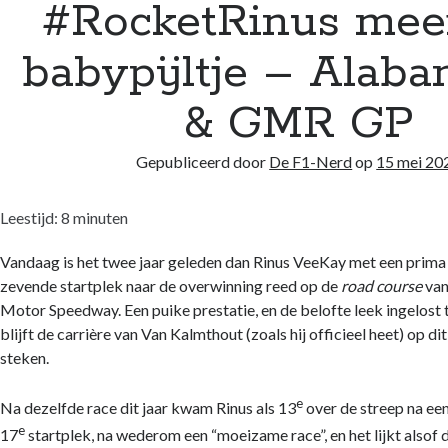
#RocketRinus mee
babypijltje – Alab
& GMR GP
Gepubliceerd door
De F1-Nerd
op
15 mei 20
Leestijd:
8
minuten
Vandaag is het twee jaar geleden dan Rinus VeeKay met een prima
zevende startplek naar de overwinning reed op de
road course
van
Motor Speedway. Een puike prestatie, en de belofte leek ingelost 
blijft de carrière van Van Kalmthout (zoals hij officieel heet) op 
steken.
e
Na dezelfde race dit jaar kwam Rinus als 13
over de streep na een
e
17
startplek, na wederom een “moeizame race”, en het lijkt alsof 