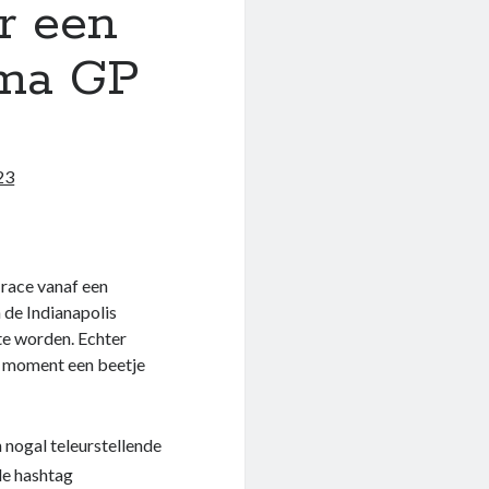
r een
ama GP
23
 race vanaf een
 de Indianapolis
te worden. Echter
dit moment een beetje
 nogal teleurstellende
de hashtag