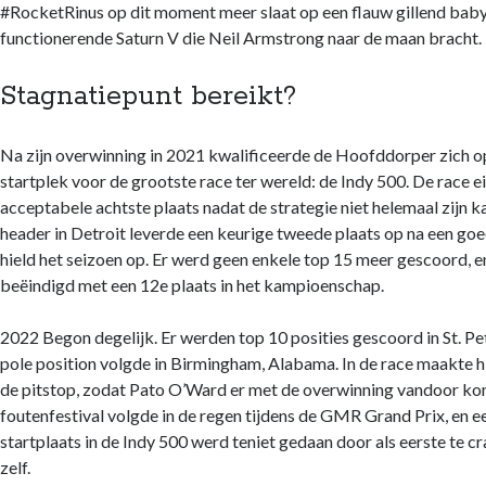
#RocketRinus op dit moment meer slaat op een flauw gillend babyp
functionerende Saturn V die Neil Armstrong naar de maan bracht.
Stagnatiepunt bereikt?
Na zijn overwinning in 2021 kwalificeerde de Hoofddorper zich o
startplek voor de grootste race ter wereld: de Indy 500. De race e
acceptabele achtste plaats nadat de strategie niet helemaal zijn k
header in Detroit leverde een keurige tweede plaats op na een go
hield het seizoen op. Er werd geen enkele top 15 meer gescoord, e
beëindigd met een 12e plaats in het kampioenschap.
2022 Begon degelijk. Er werden top 10 posities gescoord in St. Pe
pole position volgde in Birmingham, Alabama. In de race maakte hi
de pitstop, zodat Pato O’Ward er met de overwinning vandoor ko
foutenfestival volgde in de regen tijdens de GMR Grand Prix, en e
startplaats in de Indy 500 werd teniet gedaan door als eerste te cr
zelf.