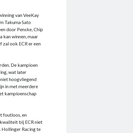
rwinning van VeeKay
wam Takuma Sato
een door Penske, Chip
a kan winnen, maar
f zal ook ECR er een
arden. De kampioen
ing, wat later
 niet hoogvliegend
lijn in met meerdere
 het kampioenschap
t foutloos, en
kwaliteit bij ECR niet
 Hollinger Racing te