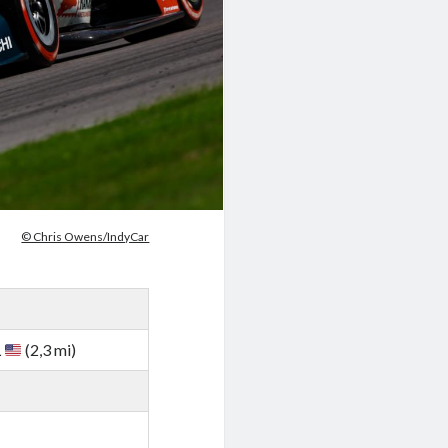
© Chris Owens/IndyCar
L
(2,3 mi)