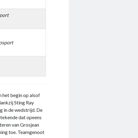
port
osport
n het begin op alsof
ankzij Sting Ray
g in de wedstrijd. De
tekende dat opeens
tteren van Grosjean
nning toe. Teamgenoot