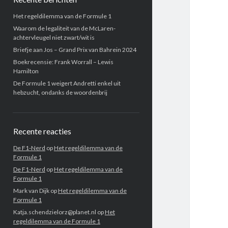
Het regeldilemma van de Formule 1
Waarom de legaliteit van de McLaren-
achtervleugel niet zwart/wit is
Briefje aan Jos – Grand Prix van Bahrein 2024
Boekrecensie: Frank Worrall – Lewis
Hamilton
De Formule 1 weigert Andretti enkel uit
hebzucht, ondanks de woordenbrij
Recente reacties
De F1-Nerd
op
Het regeldilemma van de
Formule 1
De F1-Nerd
op
Het regeldilemma van de
Formule 1
Mark van Dijk
op
Het regeldilemma van de
Formule 1
Katja.schendzielorz@planet.nl
op
Het
regeldilemma van de Formule 1