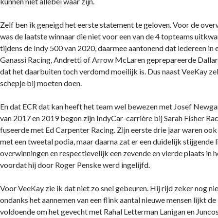
kunnen niet allebei waar zijn.
Zelf ben ik geneigd het eerste statement te geloven. Voor de ove
was de laatste winnaar die niet voor een van de 4 topteams uitk
tijdens de Indy 500 van 2020, daarmee aantonend dat iedereen in 
Ganassi Racing, Andretti of Arrow McLaren geprepareerde Dallar
Noodzakelijk
dat het daarbuiten toch verdomd moeilijk is. Dus naast VeeKay zel
Deze cookies
schepje bij moeten doen.
zijn
noodzakelijk
En dat ECR dat kan heeft het team wel bewezen met Josef Newg
om de website
te laten
van 2017 en 2019 begon zijn IndyCar-carrière bij Sarah Fisher Rac
werken.
fuseerde met Ed Carpenter Racing. Zijn eerste drie jaar waren ook
met een tweetal podia, maar daarna zat er een duidelijk stijgende 
overwinningen en respectievelijk een zevende en vierde plaats in
Statistieken
voordat hij door Roger Penske werd ingelijfd.
Deze
cookies
worden
Voor VeeKay zie ik dat niet zo snel gebeuren. Hij rijd zeker nog nie
gebruikt om
ondanks het aannemen van een flink aantal nieuwe mensen lijkt de 
het gebruik
voldoende om het gevecht met Rahal Letterman Lanigan en Juncos
van de