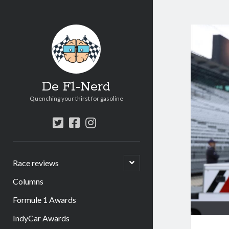
De F1-Nerd
Quenching your thirst for gasoline
twitter
facebook
instagram
open
Race reviews
submenu
Columns
Formule 1 Awards
IndyCar Awards