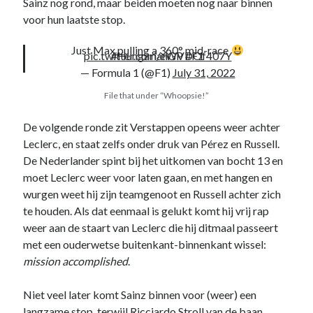
Sainz nog rond, maar beiden moeten nog naar binnen
voor hun laatste stop.
Just Max pulling a 360° mid-race
pic.twitter.com/eWVDOf407Y
#HungarianGP
#F1
— Formula 1 (@F1)
July 31, 2022
File that under “Whoopsie!”
De volgende ronde zit Verstappen opeens weer achter
Leclerc, en staat zelfs onder druk van Pérez en Russell.
De Nederlander spint bij het uitkomen van bocht 13 en
moet Leclerc weer voor laten gaan, en met hangen en
wurgen weet hij zijn teamgenoot en Russell achter zich
te houden. Als dat eenmaal is gelukt komt hij vrij rap
weer aan de staart van Leclerc die hij ditmaal passeert
met een ouderwetse buitenkant-binnenkant wissel:
mission accomplished
.
Niet veel later komt Sainz binnen voor (weer) een
langzame stop, terwijl Ricciardo Stroll van de baan