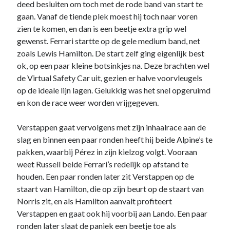
deed besluiten om toch met de rode band van start te
gaan. Vanaf de tiende plek moest hij toch naar voren
zien te komen, en dan is een beetje extra grip wel
gewenst. Ferrari startte op de gele medium band, net
zoals Lewis Hamilton. De start zelf ging eigenlijk best
ok, op een paar kleine botsinkjes na. Deze brachten wel
Noodzakelijk
de Virtual Safety Car uit, gezien er halve voorvleugels
Deze cookies
op de ideale lijn lagen. Gelukkig was het snel opgeruimd
zijn
en kon de race weer worden vrijgegeven.
noodzakelijk
om de website
te laten
Verstappen gaat vervolgens met zijn inhaalrace aan de
werken.
slag en binnen een paar ronden heeft hij beide Alpine’s te
pakken, waarbij Pérez in zijn kielzog volgt. Vooraan
weet Russell beide Ferrari’s redelijk op afstand te
Statistieken
houden. Een paar ronden later zit Verstappen op de
Deze
cookies
staart van Hamilton, die op zijn beurt op de staart van
worden
Norris zit, en als Hamilton aanvalt profiteert
gebruikt om
Verstappen en gaat ook hij voorbij aan Lando. Een paar
het gebruik
ronden later slaat de paniek een beetje toe als
van de