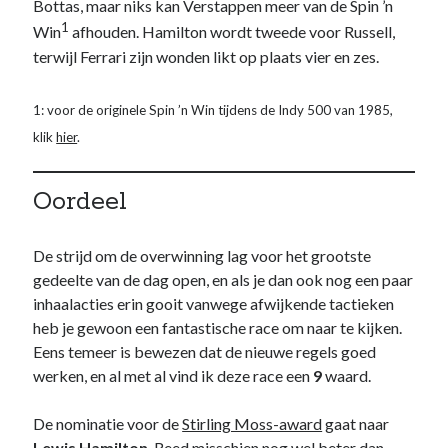
Bottas, maar niks kan Verstappen meer van de Spin ’n
1
Win
afhouden. Hamilton wordt tweede voor Russell,
terwijl Ferrari zijn wonden likt op plaats vier en zes.
1: voor de originele Spin ’n Win tijdens de Indy 500 van 1985,
klik
hier
.
Oordeel
De strijd om de overwinning lag voor het grootste
gedeelte van de dag open, en als je dan ook nog een paar
inhaalacties erin gooit vanwege afwijkende tactieken
heb je gewoon een fantastische race om naar te kijken.
Eens temeer is bewezen dat de nieuwe regels goed
werken, en al met al vind ik deze race een
9
waard.
De nominatie voor de
Stirling Moss-award
gaat naar
Lewis Hamilton
. Reed misschien nog wel beter dan