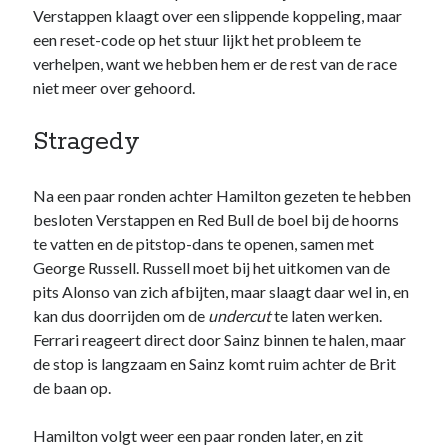
website in
Verstappen klaagt over een slippende koppeling, maar
kaart te
een reset-code op het stuur lijkt het probleem te
brengen. Als
verhelpen, want we hebben hem er de rest van de race
je deze
niet meer over gehoord.
cookies
weigert
wordt je
Stragedy
surfgedrag
op deze site
niet gevolgd.
Na een paar ronden achter Hamilton gezeten te hebben
besloten Verstappen en Red Bull de boel bij de hoorns
te vatten en de pitstop-dans te openen, samen met
Gebruikerservaring
George Russell. Russell moet bij het uitkomen van de
Deze cookies
worden gebruikt om
pits Alonso van zich afbijten, maar slaagt daar wel in, en
de website zo
kan dus doorrijden om de
undercut
te laten werken.
gebruiksvriendelijk
Ferrari reageert direct door Sainz binnen te halen, maar
mogelijk te laten
de stop is langzaam en Sainz komt ruim achter de Brit
functioneren. Indien
je deze cookies
de baan op.
weigert kan het zijn
dat je bepaalde
Hamilton volgt weer een paar ronden later, en zit
inhoud van de