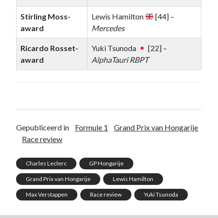
Stirling Moss-
Lewis Hamilton
[44] –
award
Mercedes
Ricardo Rosset-
Yuki Tsunoda
[22] –
award
AlphaTauri RBPT
Gepubliceerd in
Formule 1
Grand Prix van Hongarije
Race review
Charles Leclerc
GP Hongarije
Grand Prix van Hongarije
Lewis Hamilton
Max Verstappen
Race review
Yuki Tsunoda