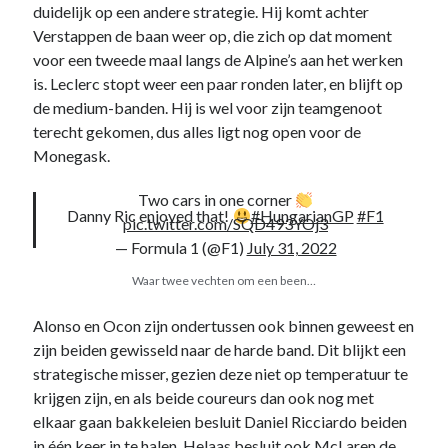
duidelijk op een andere strategie. Hij komt achter
website niet meer
kunt gebruiken.
Verstappen de baan weer op, die zich op dat moment
voor een tweede maal langs de Alpine’s aan het werken
is. Leclerc stopt weer een paar ronden later, en blijft op
de medium-banden. Hij is wel voor zijn teamgenoot
terecht gekomen, dus alles ligt nog open voor de
Monegask.
Two cars in one corner
Danny Ric enjoyed that!
#HungarianGP
#F1
pic.twitter.com/SQD493YOj3
— Formula 1 (@F1)
July 31, 2022
Waar twee vechten om een been…
Alonso en Ocon zijn ondertussen ook binnen geweest en
zijn beiden gewisseld naar de harde band. Dit blijkt een
strategische misser, gezien deze niet op temperatuur te
krijgen zijn, en als beide coureurs dan ook nog met
elkaar gaan bakkeleien besluit Daniel Ricciardo beiden
in één keer in te halen. Helaas besluit ook McLaren de