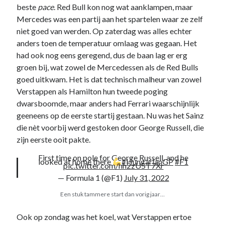
beste
pace
. Red Bull kon nog wat aanklampen, maar
Mercedes was een partij aan het spartelen waar ze zelf
niet goed van werden. Op zaterdag was alles echter
anders toen de temperatuur omlaag was gegaan. Het
had ook nog eens geregend, dus de baan lag er erg
groen bij, wat zowel de Mercedessen als de Red Bulls
goed uitkwam. Het is dat technisch malheur van zowel
Verstappen als Hamilton hun tweede poging
dwarsboomde, maar anders had Ferrari waarschijnlijk
geeneens op de eerste startij gestaan. Nu was het Sainz
die nèt voorbij werd gestoken door George Russell, die
zijn eerste ooit pakte.
First time on pole for George Russell, and he
looked at home there
#HungarianGP
#F1
pic.twitter.com/hh2zU5T7Xr
— Formula 1 (@F1)
July 31, 2022
Een stuk tammere start dan vorig jaar…
Ook op zondag was het koel, wat Verstappen ertoe