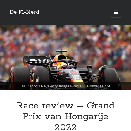
De F1-Nerd
open
primair
Zijbalk
menu
Vertaal site
Quotes
Overtaking is one thing. That is an art. But defending as well. You should
be able to defend your position.
© Francois Nel/Getty Images/Red Bull Content Pool
—
Max Verstappen
Race review – Grand
Zoeken
Prix van Hongarije
2022