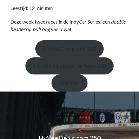
Leestijd:
12
minuten
Recente berichten
Deze week twee races in de IndyCar Series: een
double
Het regeldilemma van de Formule 1
header
op
bull ring
van Iowa!
Waarom de legaliteit van de McLaren-achtervleugel niet zwart/wit is
Briefje aan Jos – Grand Prix van Bahrein 2024
HyVeeDeals.com 250
Boekrecensie: Frank Worrall – Lewis Hamilton
De Formule 1 weigert Andretti enkel uit hebzucht, ondanks de
woordenbrij
Hy-Vee Salute to Farmers 300
Oordeel
Recente reacties
De F1-Nerd
op
Het regeldilemma van de Formule 1
De F1-Nerd
op
Het regeldilemma van de Formule 1
Mark van Dijk
op
Het regeldilemma van de Formule 1
Katja.schendzielorz@planet.nl
op
Het regeldilemma van de Formule 1
Briefje aan Jos – Grand Prix van Bahrein 2024 – De F1-Nerd
op
Grand
Chelem
HyVeeDeals.com 250