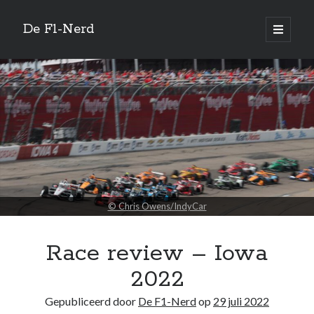
De F1-Nerd
open
primair
Zijbalk
menu
Vertaal site
Quotes
There is no doubt about precisely when folks began racing each other in
automobiles. It was the day they built the second automobile.
© Chris Owens/IndyCar
—
Richard Petty
Race review – Iowa
Zoeken
2022
Gepubliceerd door
De F1-Nerd
op
29 juli 2022