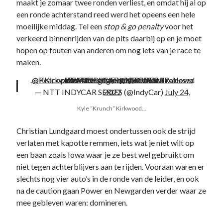
maakt je zomaar twee ronden verliest, en omdat hij al op
een ronde achterstand reed werd het opeens een hele
moeilijke middag. Tel een
stop & go penalty
voor het
verkeerd binnenrijden van de pits daarbij op en je moet
hopen op fouten van anderen om nog iets van je race te
maken.
.
@KKirkwoodRacing
@PeacockTV
pic.twitter.com/vVX58IWDv8
has been seen and released after this single-car incident.
WATCH LIVE:
#INDYCAR
@NBC
//
@INDYCARatIowa
and
— NTT INDYCAR SERIES (@IndyCar)
July 24, 2022
Kyle “Krunch” Kirkwood…
Christian Lundgaard moest ondertussen ook de strijd
verlaten met kapotte remmen, iets wat je niet wilt op
een baan zoals Iowa waar je ze best wel gebruikt om
niet tegen achterblijvers aan te rijden. Vooraan waren er
slechts nog vier auto’s in de ronde van de leider, en ook
na de caution gaan Power en Newgarden verder waar ze
mee gebleven waren: domineren.