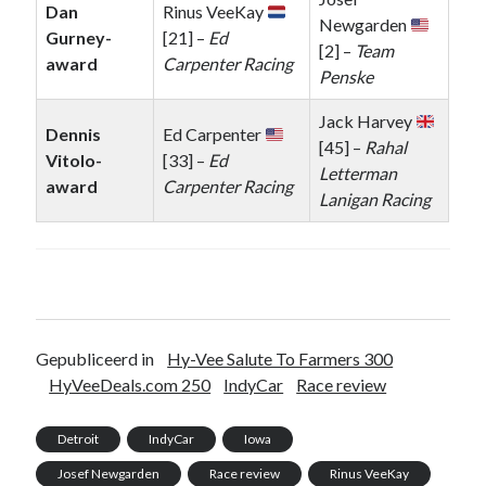
Dan
Rinus VeeKay
Newgarden
Gurney-
[21] –
Ed
[2] –
Team
award
Carpenter Racing
Penske
Jack Harvey
Dennis
Ed Carpenter
[45] –
Rahal
Vitolo-
[33] –
Ed
Letterman
award
Carpenter Racing
Lanigan Racing
Gepubliceerd in
Hy-Vee Salute To Farmers 300
HyVeeDeals.com 250
IndyCar
Race review
Detroit
IndyCar
Iowa
Josef Newgarden
Race review
Rinus VeeKay