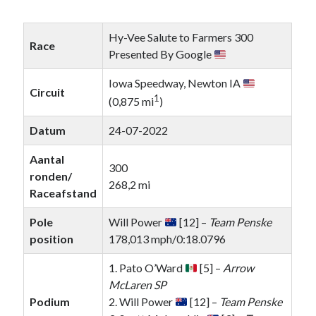
Hy-Vee Salute to Farmers 300
Race
Presented By Google
Iowa Speedway, Newton IA
Circuit
1
(0,875 mi
)
Datum
24-07-2022
Aantal
300
ronden/
268,2 mi
Raceafstand
Pole
Will Power
[12] –
Team Penske
position
178,013 mph/0:18.0796
1. Pato O’Ward
[5] –
Arrow
McLaren SP
Podium
2. Will Power
[12] –
Team Penske