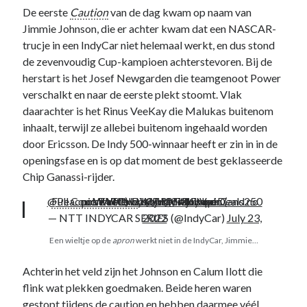
website in
De eerste
Caution
van de dag kwam op naam van
kaart te
Jimmie Johnson, die er achter kwam dat een NASCAR-
brengen. Als
trucje in een IndyCar niet helemaal werkt, en dus stond
je deze
cookies
de zevenvoudig Cup-kampioen achterstevoren. Bij de
weigert
herstart is het Josef Newgarden die teamgenoot Power
wordt je
verschalkt en naar de eerste plekt stoomt. Vlak
surfgedrag
daarachter is het Rinus VeeKay die Malukas buitenom
op deze site
niet gevolgd.
inhaalt, terwijl ze allebei buitenom ingehaald worden
door Ericsson. De Indy 500-winnaar heeft er zin in in de
openingsfase en is op dat moment de best geklasseerde
Gebruikerservaring
Chip Ganassi-rijder.
Deze cookies
worden gebruikt om
@PeacockTV
Full Course Yellow
pic.twitter.com/HPT3LrNpmC
is out for this spin (and no contact!) by
WATCH LIVE:
#INDYCAR
@jimmiejohnson
@NBC
//
#HyVeeDeals250
and
.
de website zo
— NTT INDYCAR SERIES (@IndyCar)
July 23, 2022
gebruiksvriendelijk
mogelijk te laten
Een wieltje op de
apron
werkt niet in de IndyCar, Jimmie…
functioneren. Indien
je deze cookies
Achterin het veld zijn het Johnson en Calum Ilott die
weigert kan het zijn
flink wat plekken goedmaken. Beide heren waren
dat je bepaalde
inhoud van de
gestopt tijdens de caution en hebben daarmee véél