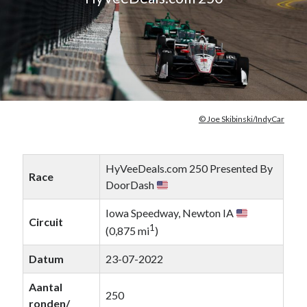
© Joe Skibinski/IndyCar
HyVeeDeals.com 250 Presented By
Race
DoorDash
Iowa Speedway, Newton IA
Circuit
1
(0,875 mi
)
Datum
23-07-2022
Aantal
250
ronden/