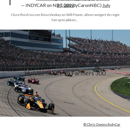
— INDYCAR on NBC (@IndyCaronNBC)
July 23, 2022
Close finish tussen RinusVeekay en Will Power, alleen weigert de regie
het op te pikken…
Hy-Vee Salute to Farmers 300
© Chris Owens/IndyCar