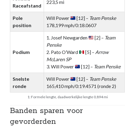
223,5 mi
Raceafstand
Pole
Will Power
[12] –
Team Penske
position
178,199 mph/0:18.0607
1. Josef Newgarden
[2] –
Team
Penske
Podium
2. Pato O’Ward
[5] –
Arrow
McLaren SP
3. Will Power
[12] –
Team Penske
Snelste
Will Power
[12] –
Team Penske
ronde
165,410 mph/0:19.4571 (ronde 2)
1: Formele lengte, daadwerkelijke lengte 0,894 mi
Banden sparen voor
gevorderden