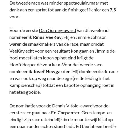
De tweede race was minder spectaculair, maar met
dank aan een sprint tot aan de finish geef ik hier een
7,5
voor.
Voor de eerste
Dan Gurney-award
van dit weekend
nomineer ik
Rinus VeeKay
. Hij en Jimmie Johnson
waren de smaakmakers van de race, maar omdat
VeeKay echt voor een resultaat kon gaan en Jimmie de
boel moest laten lopen op het eind krijgt de
Hoofddorper de voorkeur. Voor de tweede race
nomineer ik
Josef Newgarden
. Hij domineerde de race
en was ook op weg naar de zege (en de leiding in het
kampioenschap) totdat een kapotte ophanging roet in
het eten gooide.
De nominatie voor de
Dennis Vitolo-award
voor de
eerste race gaat naar
Ed Carpenter
. Geen tempo, en
eindigt zijn race uiteindelijk in de muur terwijl hij al op
een paar ronden achterstand rijdt. Ed begint een beetje