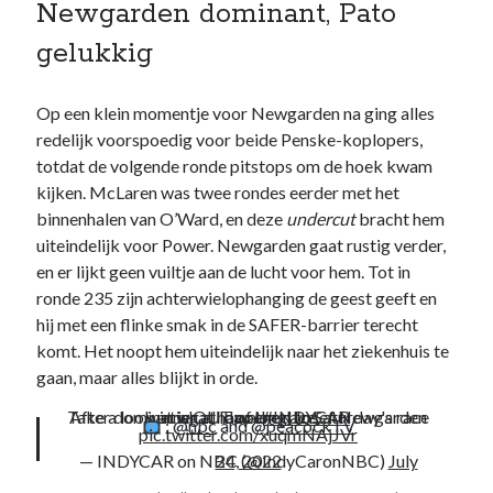
Newgarden dominant, Pato
gelukkig
Op een klein momentje voor Newgarden na ging alles
redelijk voorspoedig voor beide Penske-koplopers,
totdat de volgende ronde pitstops om de hoek kwam
kijken. McLaren was twee rondes eerder met het
binnenhalen van O’Ward, en deze
undercut
bracht hem
uiteindelijk voor Power. Newgarden gaat rustig verder,
en er lijkt geen vuiltje aan de lucht voor hem. Tot in
ronde 235 zijn achterwielophanging de geest geeft en
hij met een flinke smak in de SAFER-barrier terecht
komt. Het noopt hem uiteindelijk naar het ziekenhuis te
gaan, maar alles blijkt in orde.
Take a look at what happened to Saturday's race winner at Iowa.
After dominating all day long, Josef Newgarden is OUT of the race.
#INDYCAR
:
@nbc
and
@peacockTV
pic.twitter.com/xuqmNAjJVr
— INDYCAR on NBC (@IndyCaronNBC)
July 24, 2022