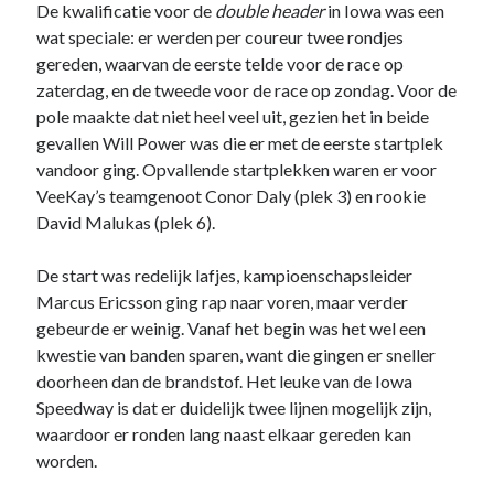
De kwalificatie voor de
double header
in Iowa was een
wat speciale: er werden per coureur twee rondjes
gereden, waarvan de eerste telde voor de race op
zaterdag, en de tweede voor de race op zondag. Voor de
pole maakte dat niet heel veel uit, gezien het in beide
gevallen Will Power was die er met de eerste startplek
Noodzakelijk
vandoor ging. Opvallende startplekken waren er voor
Deze cookies
VeeKay’s teamgenoot Conor Daly (plek 3) en rookie
zijn
David Malukas (plek 6).
noodzakelijk
om de website
te laten
De start was redelijk lafjes, kampioenschapsleider
werken.
Marcus Ericsson ging rap naar voren, maar verder
gebeurde er weinig. Vanaf het begin was het wel een
kwestie van banden sparen, want die gingen er sneller
Statistieken
doorheen dan de brandstof. Het leuke van de Iowa
Deze
cookies
Speedway is dat er duidelijk twee lijnen mogelijk zijn,
worden
waardoor er ronden lang naast elkaar gereden kan
gebruikt om
worden.
het gebruik
van de