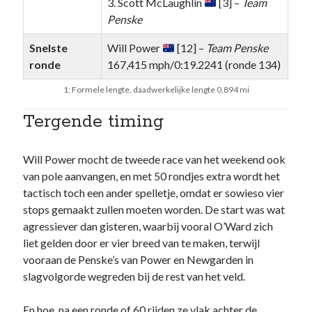
3. Scott McLaughlin
[3] –
Team
Penske
Snelste
Will Power
[12] –
Team Penske
ronde
167,415 mph/0:19.2241 (ronde 134)
1: Formele lengte, daadwerkelijke lengte 0,894 mi
Tergende timing
Will Power mocht de tweede race van het weekend ook
van pole aanvangen, en met 50 rondjes extra wordt het
tactisch toch een ander spelletje, omdat er sowieso vier
stops gemaakt zullen moeten worden. De start was wat
agressiever dan gisteren, waarbij vooral O’Ward zich
liet gelden door er vier breed van te maken, terwijl
vooraan de Penske’s van Power en Newgarden in
slagvolgorde wegreden bij de rest van het veld.
En hoe, na een ronde of 60 rijden ze vlak achter de