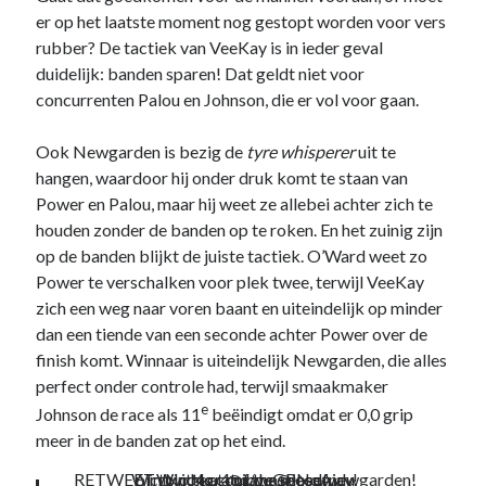
er op het laatste moment nog gestopt worden voor vers
rubber? De tactiek van VeeKay is in ieder geval
duidelijk: banden sparen! Dat geldt niet voor
concurrenten Palou en Johnson, die er vol voor gaan.
Ook Newgarden is bezig de
tyre whisperer
uit te
hangen, waardoor hij onder druk komt te staan van
Power en Palou, maar hij weet ze allebei achter zich te
houden zonder de banden op te roken. En het zuinig zijn
op de banden blijkt de juiste tactiek. O’Ward weet zo
Power te verschalken voor plek twee, terwijl VeeKay
zich een weg naar voren baant en uiteindelijk op minder
dan een tiende van een seconde achter Power over de
finish komt. Winnaar is uiteindelijk Newgarden, die alles
perfect onder controle had, terwijl smaakmaker
e
Johnson de race als 11
beëindigt omdat er 0,0 grip
meer in de banden zat op het eind.
RETWEET to congratulate
Win No. 4 at
pic.twitter.com/puGPNqAjdu
Win No. 4 of the season.
@iowaspeedway
@josefnewgarden
!
!