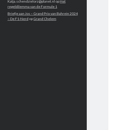
Katja.schendzielorz@planet.nl
op
Het
regeldilemma van de Formule 1
Briefje aan Jos – Grand Prix van Bahrein 2024
– De F1-Nerd
op
Grand Chelem