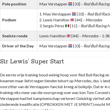
Pole position
Max Verstappen
[33] –
Red Bull Racin
1. Max Verstappen
[33] –
Red Bull Rac
Podium
2. Lewis Hamilton
[44] –
Mercedes
3. Sergio Pérez
[11] –
Red Bull Racing 
Snelste ronde
Lewis Hamilton
[44] –
Mercedes
– 1:38
Driver of the Day
Max Verstappen
[33] –
Red Bull Racin
Sir Lewis’ Super Start
De eerste vrije training bood weinig hoop voor Red Bull Racing e
kwamen maar liefst negen tienden tekort op Mercedes, dus ’s la
voorzitter van de Verstappen-fanclub kreeg al buikpijn. Dat er in 
training niks meer van die voorsprong over was kon Tom Coronel n
Verstappen had het kampioenschap verloren! Gelukkig viel het al
zinderende kwalificatie (OPBOKKEN MET JE SPRINT) mocht Ma