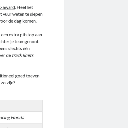
ss-award
. Heel het
et vuur weten te slepen
 voor de dag komen.
s een extra pitstop aan
achter je teamgenoot
eens slechts één
over de
track limits
itioneel goed toeven
 zo zijn?
Racing Honda