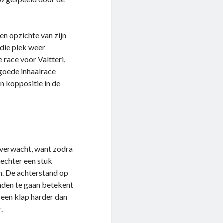
ten opzichte van zijn
 die plek weer
 race voor Valtteri,
 goede inhaalrace
jn koppositie in de
 verwacht, want zodra
 echter een stuk
in. De achterstand op
nden te gaan betekent
 een klap harder dan
.