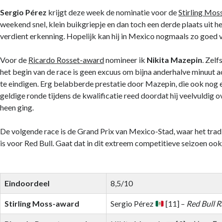
Sergio Pérez
krijgt deze week de nominatie voor de
Stirling Mo
weekend snel, klein buikgriepje en dan toch een derde plaats uit h
verdient erkenning. Hopelijk kan hij in Mexico nogmaals zo goed
Voor de
Ricardo Rosset-award
nomineer ik
Nikita Mazepin
. Zelf
het begin van de race is geen excuus om bijna anderhalve minuut 
te eindigen. Erg belabberde prestatie door Mazepin, die ook nog 
geldige ronde tijdens de kwalificatie reed doordat hij veelvuldig 
heen ging.
De volgende race is de Grand Prix van Mexico-Stad, waar het trad
is voor Red Bull. Gaat dat in dit extreem competitieve seizoen ook
Eindoordeel
8,5/10
Stirling Moss-award
Sergio Pérez
[11] –
Red Bull 