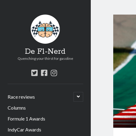
De F1-Nerd
Quenching your thirst for gasoline
twitter
facebook
instagram
open
Race reviews
submenu
Columns
Formule 1 Awards
IndyCar Awards