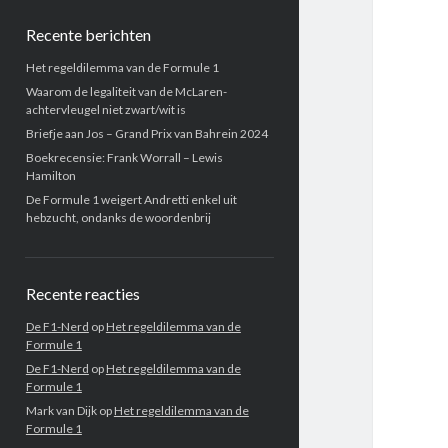
Recente berichten
Het regeldilemma van de Formule 1
Waarom de legaliteit van de McLaren-
achtervleugel niet zwart/wit is
Briefje aan Jos – Grand Prix van Bahrein 2024
Boekrecensie: Frank Worrall – Lewis
Hamilton
De Formule 1 weigert Andretti enkel uit
hebzucht, ondanks de woordenbrij
Recente reacties
De F1-Nerd
op
Het regeldilemma van de
Formule 1
De F1-Nerd
op
Het regeldilemma van de
Formule 1
Mark van Dijk
op
Het regeldilemma van de
Formule 1