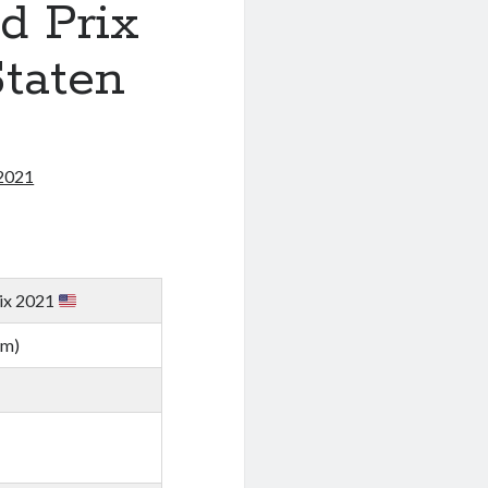
d Prix
taten
2021
rix 2021
km)