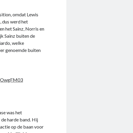
sition, omdat Lewis
, dus werd het
n het Sainz, Norris en
jk Sainz buiten de
iardo, welke
der genoemde buiten
IcgOwgFM03
ase was het
r de harde band. Hij
lactie op de baan voor