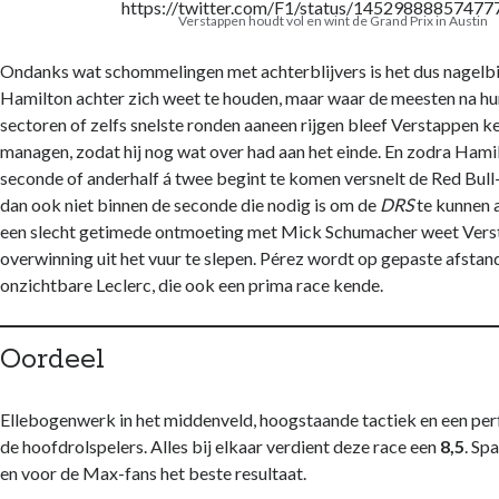
https://twitter.com/F1/status/1452988885747
website niet meer
Verstappen houdt vol en wint de Grand Prix in Austin
kunt gebruiken.
Ondanks wat schommelingen met achterblijvers is het dus nagelbi
Hamilton achter zich weet te houden, maar waar de meesten na hu
sectoren of zelfs snelste ronden aaneen rijgen bleef Verstappen k
managen, zodat hij nog wat over had aan het einde. En zodra Hami
seconde of anderhalf á twee begint te komen versnelt de Red Bull
dan ook niet binnen de seconde die nodig is om de
DRS
te kunnen 
een slecht getimede ontmoeting met Mick Schumacher weet Vers
overwinning uit het vuur te slepen. Pérez wordt op gepaste afstan
onzichtbare Leclerc, die ook een prima race kende.
Oordeel
Ellebogenwerk in het middenveld, hoogstaande tactiek en een per
de hoofdrolspelers. Alles bij elkaar verdient deze race een
8,5
. Sp
en voor de Max-fans het beste resultaat.