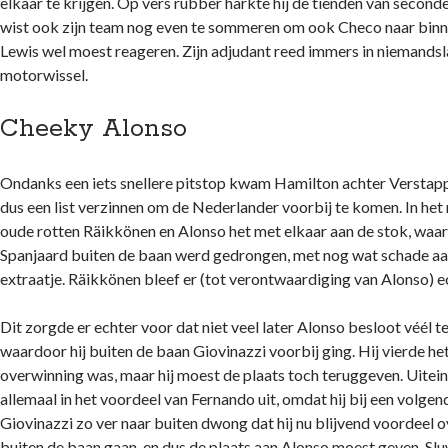
elkaar te krijgen. Op vers rubber harkte hij de tienden van second
wist ook zijn team nog even te sommeren om ook Checo naar binne
Lewis wel moest reageren. Zijn adjudant reed immers in niemands
motorwissel.
Cheeky Alonso
Noodzakelijk
Deze cookies
zijn
Ondanks een iets snellere pitstop kwam Hamilton achter Verstap
noodzakelijk
dus een list verzinnen om de Nederlander voorbij te komen. In he
om de website
oude rotten Räikkönen en Alonso het met elkaar aan de stok, waar
te laten
Spanjaard buiten de baan werd gedrongen, met nog wat schade aan 
werken.
extraatje. Räikkönen bleef er (tot verontwaardiging van Alonso) e
Statistieken
Dit zorgde er echter voor dat niet veel later Alonso besloot véél t
Deze
waardoor hij buiten de baan Giovinazzi voorbij ging. Hij vierde het
cookies
overwinning was, maar hij moest de plaats toch teruggeven. Uiteind
worden
allemaal in het voordeel van Fernando uit, omdat hij bij een volge
gebruikt om
het gebruik
Giovinazzi zo ver naar buiten dwong dat hij nu blijvend voordeel o
van de
buiten de baan gaan, en dus de plaats aan Alonso moest geven. Sl