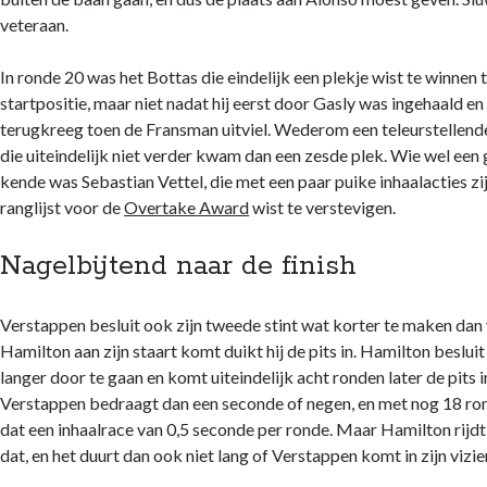
website in
veteraan.
kaart te
brengen. Als
je deze
In ronde 20 was het Bottas die eindelijk een plekje wist te winnen 
cookies
startpositie, maar niet nadat hij eerst door Gasly was ingehaald en
weigert
terugkreeg toen de Fransman uitviel. Wederom een teleurstellende
wordt je
die uiteindelijk niet verder kwam dan een zesde plek. Wie wel een
surfgedrag
op deze site
kende was Sebastian Vettel, die met een paar puike inhaalacties zi
niet gevolgd.
ranglijst voor de
Overtake Award
wist te verstevigen.
Nagelbijtend naar de finish
Gebruikerservaring
Deze cookies
worden gebruikt om
Verstappen besluit ook zijn tweede stint wat korter te maken dan
de website zo
Hamilton aan zijn staart komt duikt hij de pits in. Hamilton besluit
gebruiksvriendelijk
mogelijk te laten
langer door te gaan en komt uiteindelijk acht ronden later de pits 
functioneren. Indien
Verstappen bedraagt dan een seconde of negen, en met nog 18 ro
je deze cookies
dat een inhaalrace van 0,5 seconde per ronde. Maar Hamilton rijdt
weigert kan het zijn
dat, en het duurt dan ook niet lang of Verstappen komt in zijn vizier
dat je bepaalde
inhoud van de