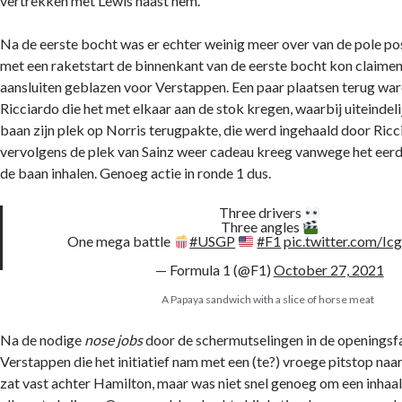
vertrekken met Lewis naast hem.
Na de eerste bocht was er echter weinig meer over van de pole po
met een raketstart de binnenkant van de eerste bocht kon claimen
aansluiten geblazen voor Verstappen. Een paar plaatsen terug ware
Ricciardo die het met elkaar aan de stok kregen, waarbij uiteindeli
baan zijn plek op Norris terugpakte, die werd ingehaald door Ricc
vervolgens de plek van Sainz weer cadeau kreeg vanwege het eer
de baan inhalen. Genoeg actie in ronde 1 dus.
Three drivers
Three angles
One mega battle
#USGP
#F1
pic.twitter.com/
— Formula 1 (@F1)
October 27, 2021
A Papaya sandwich with a slice of horse meat
Na de nodige
nose jobs
door de schermutselingen in de openingsf
Verstappen die het initiatief nam met een (te?) vroege pitstop naa
zat vast achter Hamilton, maar was niet snel genoeg om een inhaa