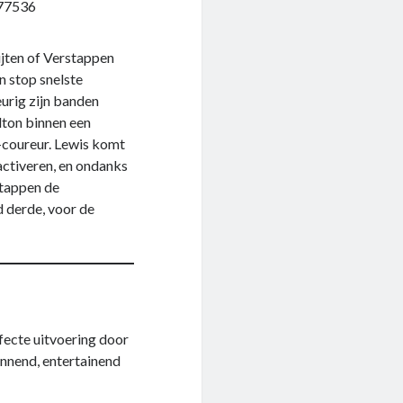
777536
jten of Verstappen
n stop snelste
eurig zijn banden
lton binnen een
-coureur. Lewis komt
activeren, en ondanks
tappen de
d derde, voor de
fecte uitvoering door
annend, entertainend