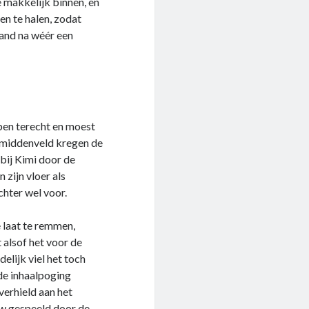
e makkelijk binnen, en
n te halen, zodat
land na wéér een
pen terecht en moest
t middenveld kregen de
bij Kimi door de
zijn vloer als
chter wel voor.
e laat te remmen,
 alsof het voor de
elijk viel het toch
nde inhaalpoging
verhield aan het
uw gespeeld door de