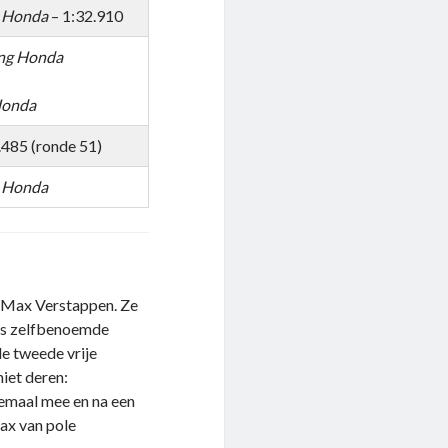
g Honda
– 1:32.910
ing Honda
Honda
.485 (ronde 51)
g Honda
n Max Verstappen. Ze
nds zelfbenoemde
de tweede vrije
iet deren:
lemaal mee en na een
x van pole