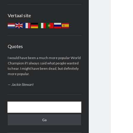
Zijbalk
Vertaal site
Quotes
I would have been a much more popular World
Champion if I always said what people wanted
to hear. I might have been dead, but definitely
more popular.
—
Jackie Stewart
Zoeken