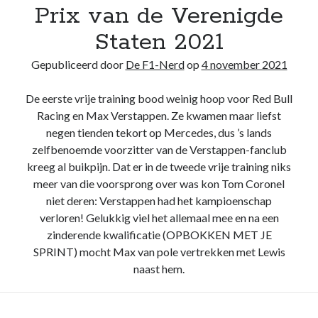
Prix van de Verenigde
Staten 2021
Gepubliceerd door
De F1-Nerd
op
4 november 2021
De eerste vrije training bood weinig hoop voor Red Bull
Racing en Max Verstappen. Ze kwamen maar liefst
negen tienden tekort op Mercedes, dus ’s lands
zelfbenoemde voorzitter van de Verstappen-fanclub
kreeg al buikpijn. Dat er in de tweede vrije training niks
meer van die voorsprong over was kon Tom Coronel
niet deren: Verstappen had het kampioenschap
verloren! Gelukkig viel het allemaal mee en na een
zinderende kwalificatie (OPBOKKEN MET JE
SPRINT) mocht Max van pole vertrekken met Lewis
naast hem.
Race
Lees verder