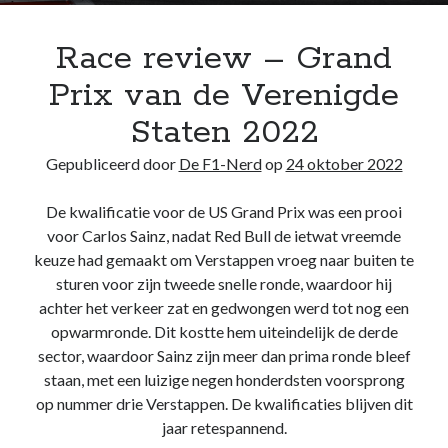
Race review – Grand
Recente berichten
Het regeldilemma van de Formule 1
Prix van de Verenigde
Waarom de legaliteit van de McLaren-achtervleugel niet zwart/wit is
Staten 2022
Briefje aan Jos – Grand Prix van Bahrein 2024
Boekrecensie: Frank Worrall – Lewis Hamilton
Gepubliceerd door
De F1-Nerd
op
24 oktober 2022
De Formule 1 weigert Andretti enkel uit hebzucht, ondanks de
woordenbrij
De kwalificatie voor de US Grand Prix was een prooi
voor Carlos Sainz, nadat Red Bull de ietwat vreemde
keuze had gemaakt om Verstappen vroeg naar buiten te
Recente reacties
sturen voor zijn tweede snelle ronde, waardoor hij
De F1-Nerd
op
Het regeldilemma van de Formule 1
achter het verkeer zat en gedwongen werd tot nog een
De F1-Nerd
op
Het regeldilemma van de Formule 1
opwarmronde. Dit kostte hem uiteindelijk de derde
Mark van Dijk
op
Het regeldilemma van de Formule 1
sector, waardoor Sainz zijn meer dan prima ronde bleef
Katja.schendzielorz@planet.nl
op
Het regeldilemma van de Formule 1
staan, met een luizige negen honderdsten voorsprong
Briefje aan Jos – Grand Prix van Bahrein 2024 – De F1-Nerd
op
Grand
op nummer drie Verstappen. De kwalificaties blijven dit
Chelem
jaar retespannend.