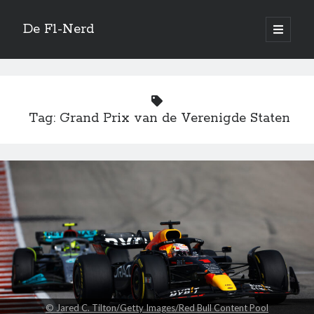
De F1-Nerd
open
primair
Zijbalk
menu
Vertaal site
Tag:
Grand Prix van de Verenigde Staten
Quotes
This is racing. There is going to be twists and turns. You’re going to be
dealt setbacks.
—
Michael Waltrip
Zoeken
© Jared C. Tilton/Getty Images/Red Bull Content Pool