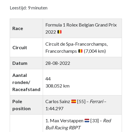
Leestijd:
9
minuten
Recente berichten
Het regeldilemma van de Formule 1
Formula 1 Rolex Belgian Grand Prix
Waarom de legaliteit van de McLaren-achtervleugel niet zwart/wit is
Race
2022
Briefje aan Jos – Grand Prix van Bahrein 2024
Boekrecensie: Frank Worrall – Lewis Hamilton
Circuit de Spa-Francorchamps,
Circuit
De Formule 1 weigert Andretti enkel uit hebzucht, ondanks de
Francorchamps
(7,004 km)
woordenbrij
Datum
28-08-2022
Recente reacties
Aantal
44
ronden/
De F1-Nerd
op
Het regeldilemma van de Formule 1
308,052 km
Raceafstand
De F1-Nerd
op
Het regeldilemma van de Formule 1
Mark van Dijk
op
Het regeldilemma van de Formule 1
Pole
Carlos Sainz
[55] –
Ferrari
–
Katja.schendzielorz@planet.nl
op
Het regeldilemma van de Formule 1
position
1:44.297
Briefje aan Jos – Grand Prix van Bahrein 2024 – De F1-Nerd
op
Grand
Chelem
1. Max Verstappen
[33] –
Red
Bull Racing RBPT