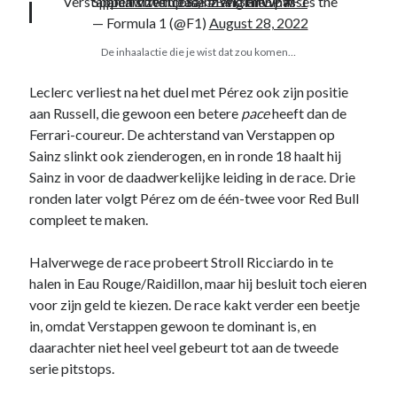
Verstappen sizes up Sainz and then passes the Spaniard with ease
pic.twitter.com/OiWi3HrWnw
#BelgianGP
#F1
— Formula 1 (@F1)
August 28, 2022
De inhaalactie die je wist dat zou komen…
Leclerc verliest na het duel met Pérez ook zijn positie
aan Russell, die gewoon een betere
pace
heeft dan de
Ferrari-coureur. De achterstand van Verstappen op
Sainz slinkt ook zienderogen, en in ronde 18 haalt hij
Sainz in voor de daadwerkelijke leiding in de race. Drie
ronden later volgt Pérez om de één-twee voor Red Bull
compleet te maken.
Halverwege de race probeert Stroll Ricciardo in te
halen in Eau Rouge/Raidillon, maar hij besluit toch eieren
voor zijn geld te kiezen. De race kakt verder een beetje
in, omdat Verstappen gewoon te dominant is, en
daarachter niet heel veel gebeurt tot aan de tweede
serie pitstops.