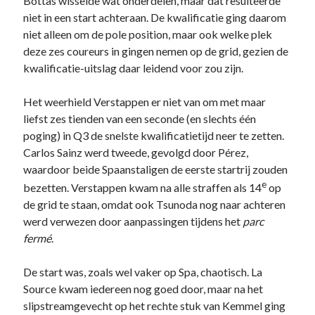
Bottas wisselde wat onderdelen, maar dat resulteerde
niet in een start achteraan. De kwalificatie ging daarom
niet alleen om de pole position, maar ook welke plek
deze zes coureurs in gingen nemen op de grid, gezien de
kwalificatie-uitslag daar leidend voor zou zijn.
Het weerhield Verstappen er niet van om met maar
liefst zes tienden van een seconde (en slechts één
poging) in Q3 de snelste kwalificatietijd neer te zetten.
Carlos Sainz werd tweede, gevolgd door Pérez,
waardoor beide Spaanstaligen de eerste startrij zouden
e
bezetten. Verstappen kwam na alle straffen als 14
op
de grid te staan, omdat ook Tsunoda nog naar achteren
werd verwezen door aanpassingen tijdens het
parc
fermé
.
De start was, zoals wel vaker op Spa, chaotisch. La
Source kwam iedereen nog goed door, maar na het
slipstreamgevecht op het rechte stuk van Kemmel ging