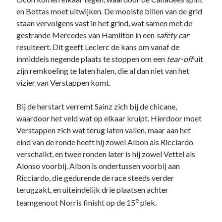
website in
en Bottas moet uitwijken. De mooiste billen van de grid
kaart te
staan vervolgens vast in het grind, wat samen met de
brengen. Als
je deze
gestrande Mercedes van Hamilton in een
safety car
cookies
resulteert. Dit geeft Leclerc de kans om vanaf de
weigert
inmiddels negende plaats te stoppen om een
tear-off
uit
wordt je
zijn remkoeling te laten halen, die al dan niet van het
surfgedrag
op deze site
vizier van Verstappen komt.
niet gevolgd.
Bij de herstart verremt Sainz zich bij de chicane,
waardoor het veld wat op elkaar kruipt. Hierdoor moet
Gebruikerservaring
Verstappen zich wat terug laten vallen, maar aan het
Deze cookies
eind van de ronde heeft hij zowel Albon als Ricciardo
worden gebruikt om
de website zo
verschalkt, en twee ronden later is hij zowel Vettel als
gebruiksvriendelijk
Alonso voorbij. Albon is ondertussen voorbij aan
mogelijk te laten
Ricciardo, die gedurende de race steeds verder
functioneren. Indien
terugzakt, en uiteindelijk drie plaatsen achter
je deze cookies
weigert kan het zijn
e
teamgenoot Norris finisht op de 15
plek.
dat je bepaalde
inhoud van de