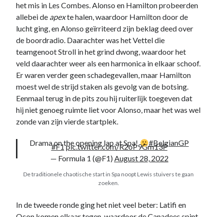
het mis in Les Combes. Alonso en Hamilton probeerden
allebei de
apex
te halen, waardoor Hamilton door de
lucht ging, en Alonso geïrriteerd zijn beklag deed over
de boordradio. Daarachter was het Vettel die
teamgenoot Stroll in het grind dwong, waardoor het
veld daarachter weer als een harmonica in elkaar schoof.
Noodzakelijk
Er waren verder geen schadegevallen, maar Hamilton
Deze cookies
moest wel de strijd staken als gevolg van de botsing.
zijn
noodzakelijk
Eenmaal terug in de pits zou hij ruiterlijk toegeven dat
om de website
hij niet genoeg ruimte liet voor Alonso, maar het was wel
te laten
zonde van zijn vierde startplek.
werken.
Drama on the opening lap at Spa!
#BelgianGP
#F1
pic.twitter.com/R2oP9Gm13P
Statistieken
— Formula 1 (@F1)
August 28, 2022
Deze
De traditionele chaotische start in Spa noopt Lewis stuivers te gaan
cookies
zoeken.
worden
gebruikt om
het gebruik
In de tweede ronde ging het niet veel beter: Latifi en
van de
Ocon komen elkaar tegen, waardoor de Canadees spint