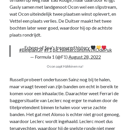
Gasly samen met landgenoot Ocon wel een slipstream,
wat Ocon uiteindelijk twee plaatsen winst oplevert, en
Vettel een plaats verlies. De Duitser maakt het twee
bochten later weer goed, waardoor hij op de achtste
plaats rondrijdt.
Echoes of Spa's treasured history
#BelgianGP
#F1
pic.twitter.com/mvJXOdePuk
— Formula 1 (@F1)
August 28, 2022
Ocon aapt Häkkinen na!
Russell probeert ondertussen Sainz nog bij te halen,
maar vraagt teveel van zijn banden om echt in bereik te
komen voor een inhaalactie. Daarachter weet Ferrari de
baggersituatie van Leclerc nog erger te maken door de
titelpretendent binnen te halen voor verse zachte
banden. Het gat met Alonso is echter niet groot genoeg,
waardoor Leclerc wordt ingehaald. Leclerc moet dus
terugvechten, waardoor hij de snelste ronde niet meer