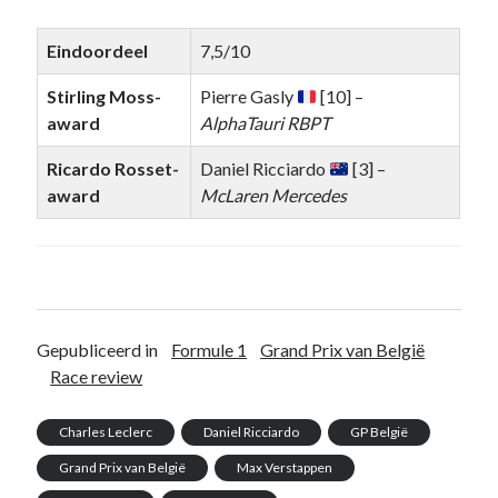
Eindoordeel
7,5/10
Stirling Moss-
Pierre Gasly
[10] –
award
AlphaTauri RBPT
Ricardo Rosset-
Daniel Ricciardo
[3] –
award
McLaren Mercedes
Gepubliceerd in
Formule 1
Grand Prix van België
Race review
Charles Leclerc
Daniel Ricciardo
GP België
Grand Prix van België
Max Verstappen