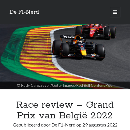
De F1-Nerd
open
primair
Zijbalk
menu
Vertaal site
Quotes
Racing is the only time I feel whole.
—
James Dean
© Rudy Carezzevoli/Getty Images/Red Bull Content Pool
Zoeken
Race review – Grand
Prix van België 2022
Gepubliceerd door
De F1-Nerd
op
29 augustus 2022