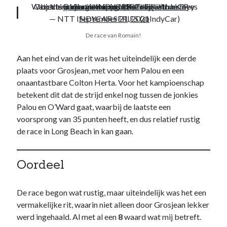
website niet meer
Watch him charge through the field with his eyes on the podium.
Object in mirror:
pic.twitter.com/5BaTovjKiY
#INDYCAR
Objects in rearview mirror are closer than they appear.
@RGrosjean
//
#FirestoneGP
kunt gebruiken.
— NTT INDYCAR SERIES (@IndyCar)
September 21, 2021
De race van Romain!
Aan het eind van de rit was het uiteindelijk een derde
plaats voor Grosjean, met voor hem Palou en een
onaantastbare Colton Herta. Voor het kampioenschap
betekent dit dat de strijd enkel nog tussen de jonkies
Palou en O’Ward gaat, waarbij de laatste een
voorsprong van 35 punten heeft, en dus relatief rustig
de race in Long Beach in kan gaan.
Oordeel
De race begon wat rustig, maar uiteindelijk was het een
vermakelijke rit, waarin niet alleen door Grosjean lekker
werd ingehaald. Al met al een
8
waard wat mij betreft.