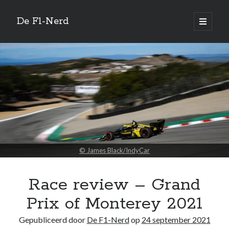
De F1-Nerd
open
primair
Zijbalk
menu
Vertaal site
Quotes
If God had meant for us to walk, why did he give us feet that fit car
pedals?
© James Black/IndyCar
—
Stirling Moss
Race review – Grand
Zoeken
Prix of Monterey 2021
Gepubliceerd door
De F1-Nerd
op
24 september 2021