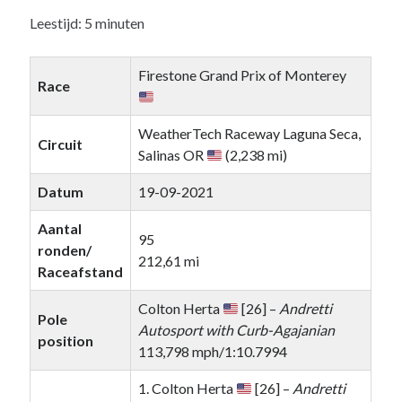
Leestijd:
5
minuten
Recente berichten
Firestone Grand Prix of Monterey
Het regeldilemma van de Formule 1
Race
Waarom de legaliteit van de McLaren-achtervleugel niet zwart/wit is
Briefje aan Jos – Grand Prix van Bahrein 2024
WeatherTech Raceway Laguna Seca,
Boekrecensie: Frank Worrall – Lewis Hamilton
Circuit
Salinas OR
(2,238 mi)
De Formule 1 weigert Andretti enkel uit hebzucht, ondanks de
woordenbrij
Datum
19-09-2021
Aantal
95
Recente reacties
ronden/
212,61 mi
Raceafstand
De F1-Nerd
op
Het regeldilemma van de Formule 1
De F1-Nerd
op
Het regeldilemma van de Formule 1
Colton Herta
[26] –
Andretti
Mark van Dijk
op
Het regeldilemma van de Formule 1
Pole
Autosport with Curb-Agajanian
Katja.schendzielorz@planet.nl
op
Het regeldilemma van de Formule 1
position
113,798 mph/1:10.7994
Briefje aan Jos – Grand Prix van Bahrein 2024 – De F1-Nerd
op
Grand
Chelem
1. Colton Herta
[26] –
Andretti