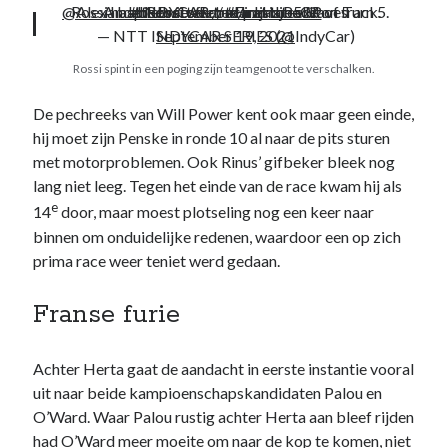
@AlexanderRossi
Rossi has been restarted and is back on track.
A battle between teammates leaves
#INDYCAR
pic.twitter.com/pJjacjP5IV
off-track at the exit of Turn 5.
//
#FirestoneGP
— NTT INDYCAR SERIES (@IndyCar)
September 19, 2021
Rossi spint in een poging zijn teamgenoot te verschalken.
De pechreeks van Will Power kent ook maar geen einde,
hij moet zijn Penske in ronde 10 al naar de pits sturen
Noodzakelijk
met motorproblemen. Ook Rinus’ gifbeker bleek nog
Deze cookies
zijn
lang niet leeg. Tegen het einde van de race kwam hij als
noodzakelijk
e
14
door, maar moest plotseling nog een keer naar
om de website
binnen om onduidelijke redenen, waardoor een op zich
te laten
werken.
prima race weer teniet werd gedaan.
Franse furie
Statistieken
Deze
cookies
Achter Herta gaat de aandacht in eerste instantie vooral
worden
uit naar beide kampioenschapskandidaten Palou en
gebruikt om
O’Ward. Waar Palou rustig achter Herta aan bleef rijden
het gebruik
had O’Ward meer moeite om naar de kop te komen, niet
van de