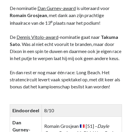
De nominatie
Dan Gurney-award
is uiteraard voor
Romain Grosjean
, met dank aan zijn prachtige
e
inhaalrace van de 13
plaats naar het podium!
De
Dennis Vitolo-award
-nominatie gaat naar
Takuma
Sato
. Was al niet echt vooruit te branden, maar door
Dixon in een spin te duwen en daarmee ook je eigen race
in het putje te werpen laat hij mij ook geen andere keus.
En dan rest er nog maar één race: Long Beach. Het
stratencircuit levert vaak spektakel op, met dit keer als
bonus dat het kampioenschap beslist kan worden!
Eindoordeel
8/10
Dan
Romain Grosjean
[51] –
Dayle
Gurney-