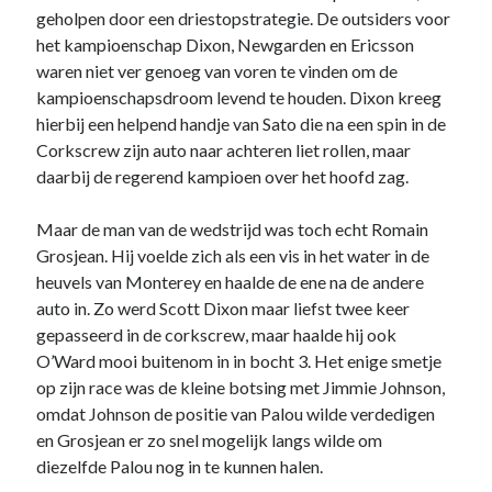
website in
geholpen door een driestopstrategie. De outsiders voor
kaart te
het kampioenschap Dixon, Newgarden en Ericsson
brengen. Als
waren niet ver genoeg van voren te vinden om de
je deze
cookies
kampioenschapsdroom levend te houden. Dixon kreeg
weigert
hierbij een helpend handje van Sato die na een spin in de
wordt je
Corkscrew zijn auto naar achteren liet rollen, maar
surfgedrag
daarbij de regerend kampioen over het hoofd zag.
op deze site
niet gevolgd.
Maar de man van de wedstrijd was toch echt Romain
Grosjean. Hij voelde zich als een vis in het water in de
Gebruikerservaring
heuvels van Monterey en haalde de ene na de andere
Deze cookies
auto in. Zo werd Scott Dixon maar liefst twee keer
worden gebruikt om
gepasseerd in de corkscrew, maar haalde hij ook
de website zo
gebruiksvriendelijk
O’Ward mooi buitenom in in bocht 3. Het enige smetje
mogelijk te laten
op zijn race was de kleine botsing met Jimmie Johnson,
functioneren. Indien
omdat Johnson de positie van Palou wilde verdedigen
je deze cookies
en Grosjean er zo snel mogelijk langs wilde om
weigert kan het zijn
dat je bepaalde
diezelfde Palou nog in te kunnen halen.
inhoud van de