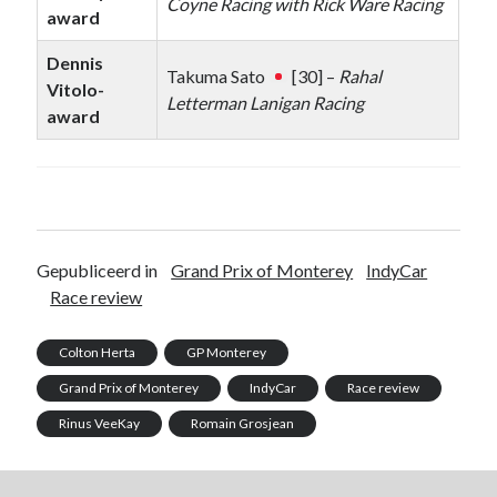
Coyne Racing with Rick Ware Racing
award
Dennis
Takuma Sato
[30] –
Rahal
Vitolo-
Letterman Lanigan Racing
award
Gepubliceerd in
Grand Prix of Monterey
IndyCar
Race review
Colton Herta
GP Monterey
Grand Prix of Monterey
IndyCar
Race review
Rinus VeeKay
Romain Grosjean