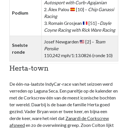
Autosport with Curb-Agajanian
2. Álex Palou
[10] –
Chip Ganassi
Podium
Racing
3. Romain Grosjean
[51] –
Dayle
Coyne Racing with Rick Ware Racing
Josef Newgarden
[2] –
Team
Snelste
Penske
ronde
110,242 mph/1:13.0826 (ronde 10)
Herta-town
De één-na-laatste IndyCar-race van het seizoen werd
verreden op Laguna Seca. Een pareltje op de kalender en
met de Corkscrew één van de meest iconische bochten
ter wereld. Daarbij is de baan de familie Herta goed
gezind. Vader Bryan won er twee keer, en bijna een
derde keer, ware het niet dat
Zanardi de Corkscrew
afsneed
en zo de overwinning greep. Zoon Colton lijkt