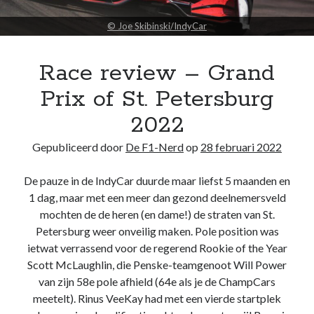
website niet meer
kunt gebruiken.
© Joe Skibinski/IndyCar
Race review – Grand
Prix of St. Petersburg
2022
Gepubliceerd door
De F1-Nerd
op
28 februari 2022
De pauze in de IndyCar duurde maar liefst 5 maanden en
1 dag, maar met een meer dan gezond deelnemersveld
mochten de de heren (en dame!) de straten van St.
Petersburg weer onveilig maken. Pole position was
ietwat verrassend voor de regerend Rookie of the Year
Scott McLaughlin, die Penske-teamgenoot Will Power
van zijn 58e pole afhield (64e als je de ChampCars
meetelt). Rinus VeeKay had met een vierde startplek