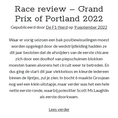
Race review – Grand
Recente berichten
Prix of Portland 2022
Het regeldilemma van de Formule 1
Waarom de legaliteit van de McLaren-achtervleugel niet zwart/wit is
Gepubliceerd door
De F1-Nerd
op
9 september 2022
Briefje aan Jos – Grand Prix van Bahrein 2024
Boekrecensie: Frank Worrall – Lewis Hamilton
Waar er vorig seizoen een bak positiewisselingen moest
De Formule 1 weigert Andretti enkel uit hebzucht, ondanks de
worden opgelegd door de wedstrijdleiding hadden ze
woordenbrij
dit jaar besloten dat de afsnijders van de eerste chicane
zich door een doolhof van piepschuimen blokken
moesten banen alvorens het circuit weer te betreden. En
Recente reacties
dus ging de start dit jaar vlekkeloos en kleurde iedereen
De F1-Nerd
op
Het regeldilemma van de Formule 1
binnen de lijntjes, zul je zien. In bocht 6 maakte Grosjean
De F1-Nerd
op
Het regeldilemma van de Formule 1
nog wel een klein uitstapje, maar verder was het een hele
Mark van Dijk
op
Het regeldilemma van de Formule 1
nette eerste ronde, waarbij polesitter Scott McLaughlin
Katja.schendzielorz@planet.nl
op
Het regeldilemma van de Formule 1
als eerste doorkwam.
Briefje aan Jos – Grand Prix van Bahrein 2024 – De F1-Nerd
op
Grand
Chelem
Race
Lees verder
review