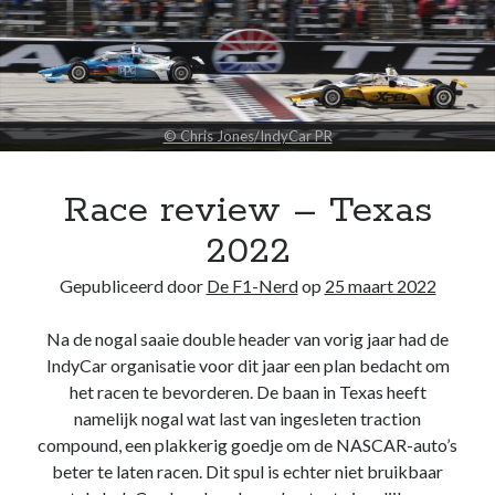
© Chris Jones/IndyCar PR
Noodzakelijk
Deze cookies
Race review – Texas
zijn
noodzakelijk
2022
om de website
te laten
Gepubliceerd door
De F1-Nerd
werken.
op
25 maart 2022
Na de nogal saaie double header van vorig jaar had de
Statistieken
IndyCar organisatie voor dit jaar een plan bedacht om
Deze
het racen te bevorderen. De baan in Texas heeft
cookies
namelijk nogal wat last van ingesleten traction
worden
compound, een plakkerig goedje om de NASCAR-auto’s
gebruikt om
het gebruik
beter te laten racen. Dit spul is echter niet bruikbaar
van de