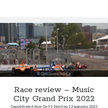
–
Grand
Prix
of
Portland
2022
© Chris Owens/IndyCar
Race review – Music
City Grand Prix 2022
Gepubliceerd door
De F1-Nerd
op
13 augustus 2022