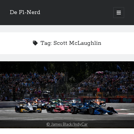
De F1-Nerd
open
primair
Zijbalk
menu
Vertaal site
Tag:
Scott McLaughlin
Quotes
Leave me alone, I know what to do!
—
Kimi Räikkönen
Zoeken
© James Black/IndyCar