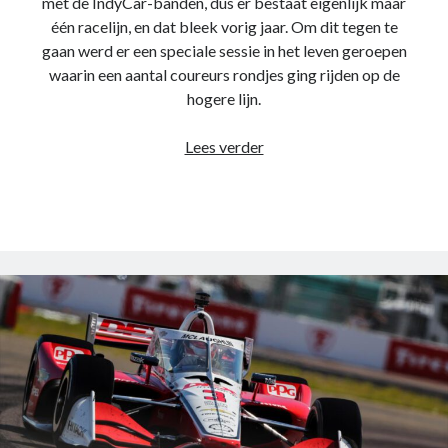
met de IndyCar-banden, dus er bestaat eigenlijk maar
website in
één racelijn, en dat bleek vorig jaar. Om dit tegen te
kaart te
brengen. Als
gaan werd er een speciale sessie in het leven geroepen
je deze
waarin een aantal coureurs rondjes ging rijden op de
cookies
hogere lijn.
weigert
wordt je
surfgedrag
Race
Lees verder
op deze site
review
niet gevolgd.
–
Texas
2022
Gebruikerservaring
Deze cookies
worden gebruikt om
de website zo
gebruiksvriendelijk
mogelijk te laten
functioneren. Indien
je deze cookies
weigert kan het zijn
dat je bepaalde
inhoud van de