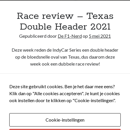
Race review – Texas
Double Header 2021
Gepubliceerd door
De F1-Nerd
op
5 mei 2021
Deze week reden de IndyCar Series een double header
op de bloedsnelle oval van Texas, dus daarom deze
week ook een dubbele race review!
Race
Lees verder
review
Deze site gebruikt cookies. Ben je het daar mee eens?
–
Klik dan op "Alle cookies accepteren". Je kunt je cookies
Texas
ook instellen door te klikken op "Cookie-instellingen".
Double
Header
2021
Cookie-instellingen