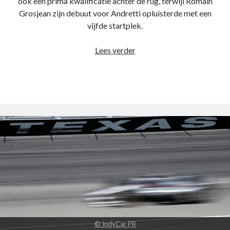
ook een prima kwalificatie achter de rug, terwijl Romain
Grosjean zijn debuut voor Andretti opluisterde met een
vijfde startplek.
Race
Lees verder
review
–
Grand
Prix
of
St.
Petersburg
2022
© IndyCar PR