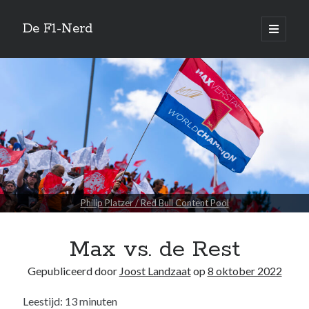
De F1-Nerd
open
primair
Zijbalk
menu
Vertaal site
Quotes
I’ve tried everything other than jumping out of a plane, but nothing gives
you an adrenaline rush like racing a car.
Philip Platzer / Red Bull Content Pool
—
Nigel Mansell
Max vs. de Rest
Zoeken
Gepubliceerd door
Joost Landzaat
op
8 oktober 2022
Leestijd:
13
minuten