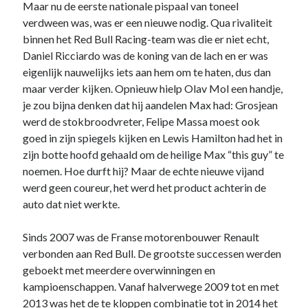
Maar nu de eerste nationale pispaal van toneel
verdween was, was er een nieuwe nodig. Qua rivaliteit
binnen het Red Bull Racing-team was die er niet echt,
Daniel Ricciardo was de koning van de lach en er was
eigenlijk nauwelijks iets aan hem om te haten, dus dan
maar verder kijken. Opnieuw hielp Olav Mol een handje,
Noodzakelijk
je zou bijna denken dat hij aandelen Max had: Grosjean
Deze cookies
werd de stokbroodvreter, Felipe Massa moest ook
zijn
goed in zijn spiegels kijken en Lewis Hamilton had het in
noodzakelijk
om de website
zijn botte hoofd gehaald om de heilige Max “this guy” te
te laten
noemen. Hoe durft hij? Maar de echte nieuwe vijand
werken.
werd geen coureur, het werd het product achterin de
auto dat niet werkte.
Statistieken
Sinds 2007 was de Franse motorenbouwer Renault
Deze
cookies
verbonden aan Red Bull. De grootste successen werden
worden
geboekt met meerdere overwinningen en
gebruikt om
kampioenschappen. Vanaf halverwege 2009 tot en met
het gebruik
2013 was het de te kloppen combinatie tot in 2014 het
van de