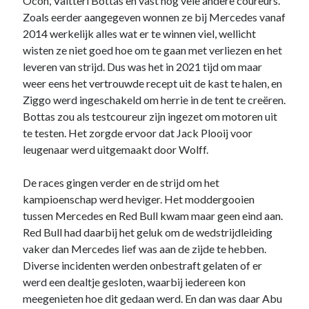
Ocon, Valtteri Bottas en vast nog vele andere coureurs.
Zoals eerder aangegeven wonnen ze bij Mercedes vanaf
2014 werkelijk alles wat er te winnen viel, wellicht
wisten ze niet goed hoe om te gaan met verliezen en het
leveren van strijd. Dus was het in 2021 tijd om maar
weer eens het vertrouwde recept uit de kast te halen, en
Ziggo werd ingeschakeld om herrie in de tent te creëren.
Bottas zou als testcoureur zijn ingezet om motoren uit
te testen. Het zorgde ervoor dat Jack Plooij voor
leugenaar werd uitgemaakt door Wolff.
De races gingen verder en de strijd om het
kampioenschap werd heviger. Het moddergooien
tussen Mercedes en Red Bull kwam maar geen eind aan.
Red Bull had daarbij het geluk om de wedstrijdleiding
vaker dan Mercedes lief was aan de zijde te hebben.
Diverse incidenten werden onbestraft gelaten of er
werd een dealtje gesloten, waarbij iedereen kon
meegenieten hoe dit gedaan werd. En dan was daar Abu