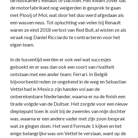
de huiskamers Renault te slachten. Het kwam zover dat
website niet meer
de motorfabrikant nog weigerden in gesprek te gaan
kunt gebruiken.
met Plooij of Mol, wat door het duo werd afgedaan als
een wassen neus. Tot opluchting van velen bij Renault
waren ze eind 2018 verlost van Red Bull, al wisten ze als
wraak nog Daniel Ricciardo te contracteren voor het
eigen team.
In de tussentijd werden er ook wel wat succesjes
geboekt en er was dan ook een soort van rivaliteit
ontstaan met een ander team: Ferrari. In België
bijvoorbeeld reden ze ongekend in de weg en Sebastian
Vettel had in Mexico zijn handen vol aan de
onberekenbare Nederlander, waarna er na de finish een
tirade volgde van de Duitser. Het zorgde voor een nieuw
dieptepunt toen ik ooit bij de zwemles van mijn dochter
was, waarna er een andere vader met zijn zoon besprak
wat ze gingen doen. Het werd Formule 1 kijken en het
enige belangrijke was om Vettel te verslaan, want op de