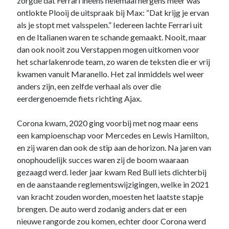
zorgde dat Ferrari ineens helemaal nergens meer was
ontlokte Plooij de uitspraak bij Max: “Dat krijg je ervan
als je stopt met valsspelen.” Iedereen lachte Ferrari uit
en de Italianen waren te schande gemaakt. Nooit, maar
dan ook nooit zou Verstappen mogen uitkomen voor
het scharlakenrode team, zo waren de teksten die er vrij
kwamen vanuit Maranello. Het zal inmiddels wel weer
anders zijn, een zelfde verhaal als over die
eerdergenoemde fiets richting Ajax.
Corona kwam, 2020 ging voorbij met nog maar eens
een kampioenschap voor Mercedes en Lewis Hamilton,
en zij waren dan ook de stip aan de horizon. Na jaren van
onophoudelijk succes waren zij de boom waaraan
gezaagd werd. Ieder jaar kwam Red Bull iets dichterbij
en de aanstaande reglementswijzigingen, welke in 2021
van kracht zouden worden, moesten het laatste stapje
brengen. De auto werd zodanig anders dat er een
nieuwe rangorde zou komen, echter door Corona werd