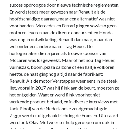
website in
succes opdroogde door nieuwe technische reglementen.
kaart te
Er werd steeds meer gewezen naar Renault als de
brengen. Als
hoofdschuldige daaraan, maar een alternatief was niet
je deze
cookies
voor handen. Mercedes en Ferrari gingen sowieso geen
weigert
motoren leveren aan de directe concurrent en Honda
wordt je
was nog in ontwikkeling. Renault dan maar, maar dan
surfgedrag
wel onder een andere naam: Tag Heuer. De
op deze site
niet gevolgd.
horlogemaker die na jaren als trouwe sponsor van
McLaren was losgeweekt. Maar of het nou Tag Heuer,
vuilniszak, boom, pizza calzone of een halfje volkoren
Gebruikerservaring
heette, de haat ging nog altijd naar de fabrikant:
Deze cookies
Renault. Als de motor Verstappen weer eens in de steek
worden gebruikt om
liet, vooral in 2017 was hij flink aan de beurt, moesten ze
de website zo
gebruiksvriendelijk
het ontgelden. Want er werd flink voor het niet
mogelijk te laten
werkende product betaald, en in diverse interviews met
functioneren. Indien
Jack Plooij van de Nederlandse zendgemachtigde
je deze cookies
Ziggo werd er uitgehaald richting de Fransen. Uiteraard
weigert kan het zijn
dat je bepaalde
werd ook Olav Mol weer ter hulp geroepen om ook in
inhoud van de