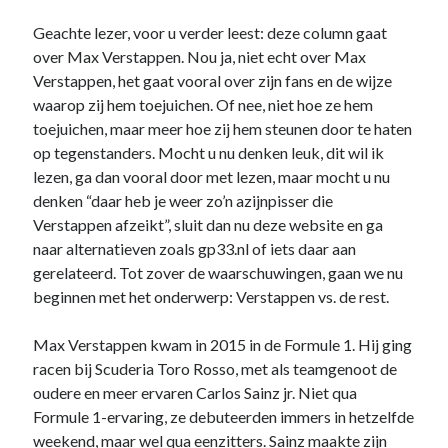
Geachte lezer, voor u verder leest: deze column gaat
Recente berichten
over Max Verstappen. Nou ja, niet echt over Max
Verstappen, het gaat vooral over zijn fans en de wijze
Het regeldilemma van de Formule 1
waarop zij hem toejuichen. Of nee, niet hoe ze hem
Waarom de legaliteit van de McLaren-achtervleugel niet zwart/wit is
toejuichen, maar meer hoe zij hem steunen door te haten
Briefje aan Jos – Grand Prix van Bahrein 2024
op tegenstanders. Mocht u nu denken leuk, dit wil ik
Boekrecensie: Frank Worrall – Lewis Hamilton
lezen, ga dan vooral door met lezen, maar mocht u nu
De Formule 1 weigert Andretti enkel uit hebzucht, ondanks de
woordenbrij
denken “daar heb je weer zo’n azijnpisser die
Verstappen afzeikt”, sluit dan nu deze website en ga
naar alternatieven zoals gp33.nl of iets daar aan
Recente reacties
gerelateerd. Tot zover de waarschuwingen, gaan we nu
beginnen met het onderwerp: Verstappen vs. de rest.
De F1-Nerd
op
Het regeldilemma van de Formule 1
De F1-Nerd
op
Het regeldilemma van de Formule 1
Max Verstappen kwam in 2015 in de Formule 1. Hij ging
Mark van Dijk
op
Het regeldilemma van de Formule 1
racen bij Scuderia Toro Rosso, met als teamgenoot de
Katja.schendzielorz@planet.nl
op
Het regeldilemma van de Formule 1
oudere en meer ervaren Carlos Sainz jr. Niet qua
Briefje aan Jos – Grand Prix van Bahrein 2024 – De F1-Nerd
op
Grand
Formule 1-ervaring, ze debuteerden immers in hetzelfde
Chelem
weekend, maar wel qua eenzitters. Sainz maakte zijn