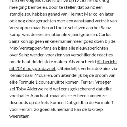
Toen vervolgens Olav Mol live op tv zich er ook nog
mee ging bemoeien, door te stellen dat Sainz een
standje zou hebben gehad van Helmut Marko, en later
ook nog door geruchten over een aanstaand vertrek van
Verstappen naar Ferrari toe te schrijven aan het Sainz-
kamp, was de eerste nationale vijand geboren. Carlos
Sainz kon op geen enkele manier meer goed doen bij de
Max Verstappen-fans en bijna alle nieuwsberichten
over Sainz werden voorzien van verschillende reacties
om de haat duidelijk te maken. Als voorbeeld
dit bericht
uit 2016 op gptoday.net
. Uiteindelijk verhuisde Sainz via
Renault naar McLaren, om uiteindelijk bij de droom van
elke Formule 1 coureur uit te komen: Ferrari. Vroeger
zei Toby Alderweireld wel eens gekscherend dat elke
voetballer Ajax haat, maar als ze er heen kunnen ze
desnoods op de fiets komen. Dat geldt in de Formule 1
voor Ferrari, zo goed als niemand kan de lokroep
weerstaan.