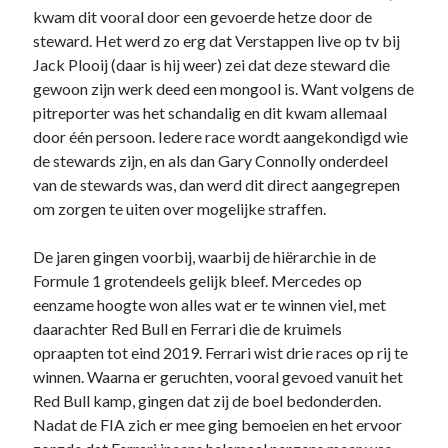
kwam dit vooral door een gevoerde hetze door de
steward. Het werd zo erg dat Verstappen live op tv bij
Jack Plooij (daar is hij weer) zei dat deze steward die
gewoon zijn werk deed een mongool is. Want volgens de
pitreporter was het schandalig en dit kwam allemaal
door één persoon. Iedere race wordt aangekondigd wie
de stewards zijn, en als dan Gary Connolly onderdeel
van de stewards was, dan werd dit direct aangegrepen
om zorgen te uiten over mogelijke straffen.
De jaren gingen voorbij, waarbij de hiërarchie in de
Formule 1 grotendeels gelijk bleef. Mercedes op
eenzame hoogte won alles wat er te winnen viel, met
daarachter Red Bull en Ferrari die de kruimels
opraapten tot eind 2019. Ferrari wist drie races op rij te
winnen. Waarna er geruchten, vooral gevoed vanuit het
Red Bull kamp, gingen dat zij de boel bedonderden.
Nadat de FIA zich er mee ging bemoeien en het ervoor