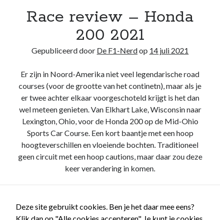
Race review – Honda
Recente berichten
200 2021
Het regeldilemma van de Formule 1
Waarom de legaliteit van de McLaren-achtervleugel niet zwart/wit is
Gepubliceerd door
De F1-Nerd
op
14 juli 2021
Briefje aan Jos – Grand Prix van Bahrein 2024
Boekrecensie: Frank Worrall – Lewis Hamilton
Er zijn in Noord-Amerika niet veel legendarische road
De Formule 1 weigert Andretti enkel uit hebzucht, ondanks de
courses (voor de grootte van het continetn), maar als je
woordenbrij
er twee achter elkaar voorgeschoteld krijgt is het dan
wel meteen genieten. Van Elkhart Lake, Wisconsin naar
Lexington, Ohio, voor de Honda 200 op de Mid-Ohio
Recente reacties
Sports Car Course. Een kort baantje met een hoop
De F1-Nerd
op
Het regeldilemma van de Formule 1
hoogteverschillen en vloeiende bochten. Traditioneel
De F1-Nerd
op
Het regeldilemma van de Formule 1
geen circuit met een hoop cautions, maar daar zou deze
Mark van Dijk
op
Het regeldilemma van de Formule 1
keer verandering in komen.
Katja.schendzielorz@planet.nl
op
Het regeldilemma van de Formule 1
Briefje aan Jos – Grand Prix van Bahrein 2024 – De F1-Nerd
op
Grand
Race
Lees verder
Chelem
review
Deze site gebruikt cookies. Ben je het daar mee eens?
–
Klik dan op "Alle cookies accepteren". Je kunt je cookies