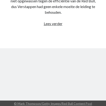
niet opgewassen tegen de efficiëntie van de Red Bull,
dus Verstappen had geen enkele moeite de leiding te
behouden.
Race
Lees verder
review
–
Grand
Prix
van
Mexico-
Stad
2022
© Mark Thompson/Getty Images/Red Bull Content Pool