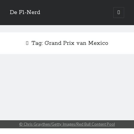
De F1-Nerd
open
primair
Zijbalk
menu
Vertaal site
Tag:
Grand Prix van Mexico
Quotes
You appreciate that it is very easy to die and you have to arrange your
life to cope with that reality.
—
Niki Lauda
Zoeken
© Chris Graythen/Getty Images/Red Bull Content Pool