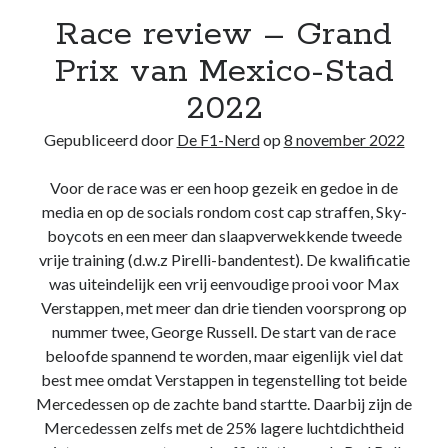
Race review – Grand
Recente berichten
Het regeldilemma van de Formule 1
Prix van Mexico-Stad
Waarom de legaliteit van de McLaren-achtervleugel niet zwart/wit is
2022
Briefje aan Jos – Grand Prix van Bahrein 2024
Boekrecensie: Frank Worrall – Lewis Hamilton
Gepubliceerd door
De F1-Nerd
op
8 november 2022
De Formule 1 weigert Andretti enkel uit hebzucht, ondanks de
woordenbrij
Voor de race was er een hoop gezeik en gedoe in de
media en op de socials rondom cost cap straffen, Sky-
boycots en een meer dan slaapverwekkende tweede
Recente reacties
vrije training (d.w.z Pirelli-bandentest). De kwalificatie
De F1-Nerd
op
Het regeldilemma van de Formule 1
was uiteindelijk een vrij eenvoudige prooi voor Max
De F1-Nerd
op
Het regeldilemma van de Formule 1
Verstappen, met meer dan drie tienden voorsprong op
Mark van Dijk
op
Het regeldilemma van de Formule 1
nummer twee, George Russell. De start van de race
Katja.schendzielorz@planet.nl
op
Het regeldilemma van de Formule 1
beloofde spannend te worden, maar eigenlijk viel dat
Briefje aan Jos – Grand Prix van Bahrein 2024 – De F1-Nerd
op
Grand
best mee omdat Verstappen in tegenstelling tot beide
Chelem
Mercedessen op de zachte band startte. Daarbij zijn de
Mercedessen zelfs met de 25% lagere luchtdichtheid