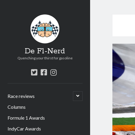
De F1-Nerd
Quenching your thirst for gasoline
twitter
facebook
instagram
open
Race reviews
submenu
Columns
Formule 1 Awards
IndyCar Awards