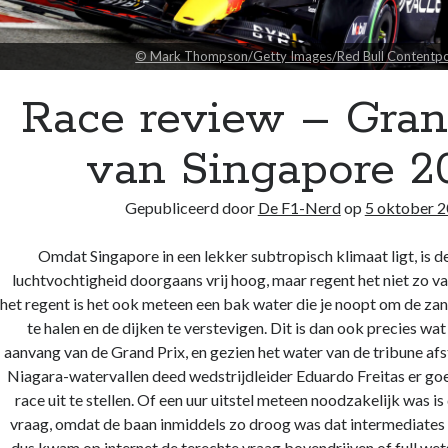
© Mark Thompson/Getty Images/Red Bull Contentp
Race review – Gran
van Singapore 2
Gepubliceerd door
De F1-Nerd
op
5 oktober 
Omdat Singapore in een lekker subtropisch klimaat ligt, is 
luchtvochtigheid doorgaans vrij hoog, maar regent het niet zo v
het regent is het ook meteen een bak water die je noopt om de za
te halen en de dijken te verstevigen. Dit is dan ook precies w
aanvang van de Grand Prix, en gezien het water van de tribune af
Niagara-watervallen deed wedstrijdleider Eduardo Freitas er goe
race uit te stellen. Of een uur uitstel meteen noodzakelijk was 
vraag, omdat de baan inmiddels zo droog was dat intermediates
dus kwam op internet de terechte vraag bovendrijven of full wet