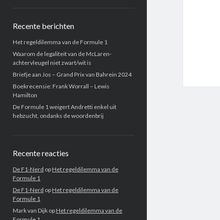
Recente berichten
Het regeldilemma van de Formule 1
Waarom de legaliteit van de McLaren-
achtervleugel niet zwart/wit is
Briefje aan Jos – Grand Prix van Bahrein 2024
Boekrecensie: Frank Worrall – Lewis
Hamilton
De Formule 1 weigert Andretti enkel uit
hebzucht, ondanks de woordenbrij
Recente reacties
De F1-Nerd
op
Het regeldilemma van de
Formule 1
De F1-Nerd
op
Het regeldilemma van de
Formule 1
Mark van Dijk
op
Het regeldilemma van de
Formule 1