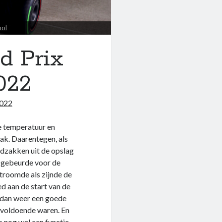
ool
d Prix
022
2022
de temperatuur en
aak. Daarentegen, als
ndzakken uit de opslag
at gebeurde voor de
stroomde als zijnde de
d aan de start van de
is dan weer een goede
 voldoende waren. En
s nog wel een functie