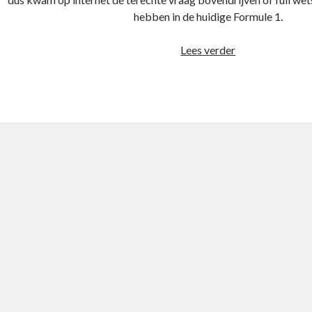
hebben in de huidige Formule 1.
Race
Lees verder
review
–
Grand
Prix
van
Singapore
2022