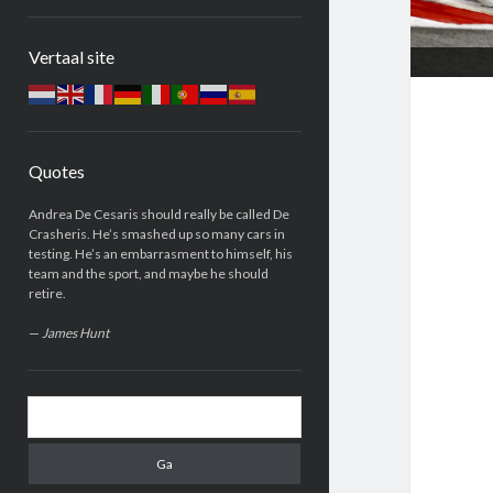
Zijbalk
Vertaal site
Quotes
Andrea De Cesaris should really be called De
Crasheris. He’s smashed up so many cars in
testing. He’s an embarrasment to himself, his
team and the sport, and maybe he should
retire.
—
James Hunt
Zoeken