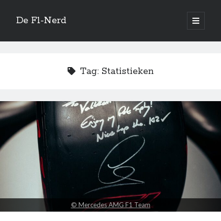
De F1-Nerd
open
primair
Zijbalk
menu
Vertaal site
Tag:
Statistieken
Quotes
If you no longer go for a gap that exists, you’re no longer a racing driver.
—
Ayrton Senna
Zoeken
© Mercedes AMG F1 Team