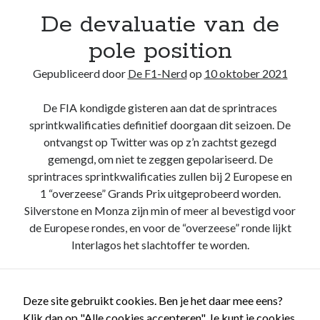
De devaluatie van de
Recente berichten
pole position
Het regeldilemma van de Formule 1
Waarom de legaliteit van de McLaren-achtervleugel niet zwart/wit is
Gepubliceerd door
De F1-Nerd
op
10 oktober 2021
Briefje aan Jos – Grand Prix van Bahrein 2024
Boekrecensie: Frank Worrall – Lewis Hamilton
De FIA kondigde gisteren aan dat de sprintraces
De Formule 1 weigert Andretti enkel uit hebzucht, ondanks de
sprintkwalificaties definitief doorgaan dit seizoen. De
woordenbrij
ontvangst op Twitter was op z’n zachtst gezegd
gemengd, om niet te zeggen gepolariseerd. De
sprintraces sprintkwalificaties zullen bij 2 Europese en
Recente reacties
1 “overzeese” Grands Prix uitgeprobeerd worden.
De F1-Nerd
op
Het regeldilemma van de Formule 1
Silverstone en Monza zijn min of meer al bevestigd voor
De F1-Nerd
op
Het regeldilemma van de Formule 1
de Europese rondes, en voor de “overzeese” ronde lijkt
Mark van Dijk
op
Het regeldilemma van de Formule 1
Interlagos het slachtoffer te worden.
Katja.schendzielorz@planet.nl
op
Het regeldilemma van de Formule 1
Briefje aan Jos – Grand Prix van Bahrein 2024 – De F1-Nerd
op
Grand
De
Lees verder
Chelem
devaluatie
Deze site gebruikt cookies. Ben je het daar mee eens?
van
Klik dan op "Alle cookies accepteren". Je kunt je cookies