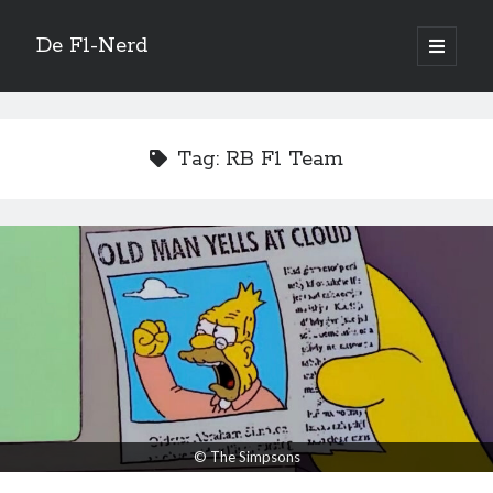
De F1-Nerd
open
primair
Zijbalk
menu
Vertaal site
Tag:
RB F1 Team
Quotes
Once something is a passion, the motivation is there.
—
Michael Schumacher
Zoeken
© The Simpsons