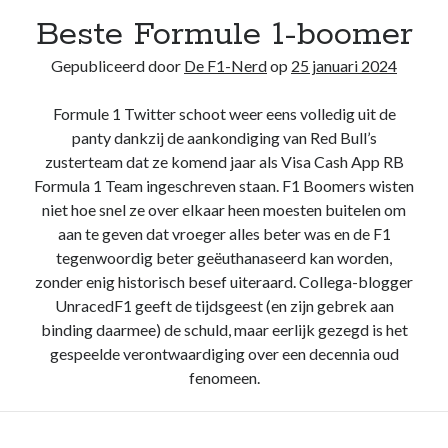
Beste Formule 1-boomer
Recente berichten
Gepubliceerd door
De F1-Nerd
op
25 januari 2024
Het regeldilemma van de Formule 1
Waarom de legaliteit van de McLaren-achtervleugel niet zwart/wit is
Formule 1 Twitter schoot weer eens volledig uit de
Briefje aan Jos – Grand Prix van Bahrein 2024
panty dankzij de aankondiging van Red Bull’s
Boekrecensie: Frank Worrall – Lewis Hamilton
zusterteam dat ze komend jaar als Visa Cash App RB
De Formule 1 weigert Andretti enkel uit hebzucht, ondanks de
woordenbrij
Formula 1 Team ingeschreven staan. F1 Boomers wisten
niet hoe snel ze over elkaar heen moesten buitelen om
aan te geven dat vroeger alles beter was en de F1
Recente reacties
tegenwoordig beter geëuthanaseerd kan worden,
zonder enig historisch besef uiteraard. Collega-blogger
De F1-Nerd
op
Het regeldilemma van de Formule 1
UnracedF1 geeft de tijdsgeest (en zijn gebrek aan
De F1-Nerd
op
Het regeldilemma van de Formule 1
binding daarmee) de schuld, maar eerlijk gezegd is het
Mark van Dijk
op
Het regeldilemma van de Formule 1
gespeelde verontwaardiging over een decennia oud
Katja.schendzielorz@planet.nl
op
Het regeldilemma van de Formule 1
fenomeen.
Briefje aan Jos – Grand Prix van Bahrein 2024 – De F1-Nerd
op
Grand
Chelem
Beste
Lees verder