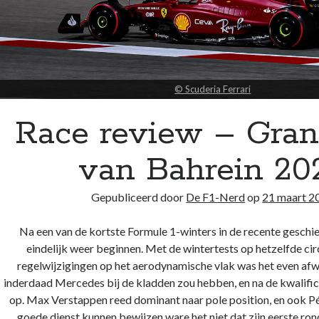
website in
kaart te
brengen. Als
je deze
cookies
weigert
wordt je
© Scuderia Ferrari
surfgedrag
op deze site
Race review – Gran
niet gevolgd.
van Bahrein 20
Gebruikerservaring
Deze cookies
Gepubliceerd door
De F1-Nerd
op
21 maart 2
worden gebruikt om
de website zo
Na een van de kortste Formule 1-winters in de recente gesch
gebruiksvriendelijk
mogelijk te laten
eindelijk weer beginnen. Met de wintertests op hetzelfde cir
functioneren. Indien
regelwijzigingen op het aerodynamische vlak was het even afw
je deze cookies
inderdaad Mercedes bij de kladden zou hebben, en na de kwalifica
weigert kan het zijn
op. Max Verstappen reed dominant naar pole position, en ook Pé
dat je bepaalde
inhoud van de
goede dienst kunnen bewijzen ware het niet dat zijn eerste ro