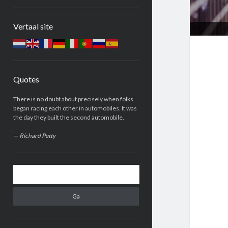
Zijbalk
Vertaal site
Quotes
There is no doubt about precisely when folks
began racing each other in automobiles. It was
the day they built the second automobile.
—
Richard Petty
Zoeken