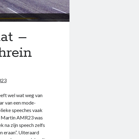
aat –
hrein
023
eeft wel wat weg van
naar van een mode-
blieke speeches vaak
ton Martin AMR23 was
 na zijn speech zelfs
n eraan”. Uiteraard