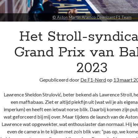
© Aston Martin Aramco Cognizant F1 Team
Het Stroll-syndic
Grand Prix van Ba
2023
Gepubliceerd door
De F1-Nerd
op
13 maart 2
Lawrence Sheldon Strulović, beter bekend als Lawrence Stroll, h
een maffiabaas. Ziet er altijd piekfijn uit (wat wil je als eige
imperium) en heeft een ietwat norse blik. Daarbij komen zijn pu
wat geforceerd bij mij over. Maar tijdens de launch van de As
Lawrence wat opgewekter, wat enthousiaster dan normaal. Hij leek
even de camera in te kijken met zo’n blik van: “pas op, we kome