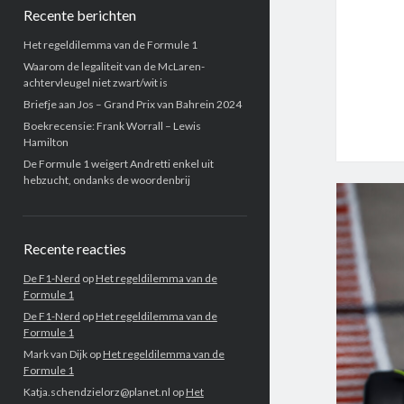
Recente berichten
Het regeldilemma van de Formule 1
Waarom de legaliteit van de McLaren-
achtervleugel niet zwart/wit is
Briefje aan Jos – Grand Prix van Bahrein 2024
Boekrecensie: Frank Worrall – Lewis
Hamilton
De Formule 1 weigert Andretti enkel uit
hebzucht, ondanks de woordenbrij
Recente reacties
De F1-Nerd
op
Het regeldilemma van de
Formule 1
De F1-Nerd
op
Het regeldilemma van de
Formule 1
Mark van Dijk
op
Het regeldilemma van de
Formule 1
Katja.schendzielorz@planet.nl
op
Het