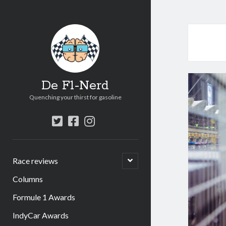
De F1-Nerd
Quenching your thirst for gasoline
twitter
facebook
instagram
open
Race reviews
submenu
Columns
Formule 1 Awards
IndyCar Awards