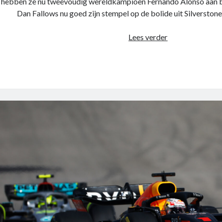
hebben ze nu tweevoudig wereldkampioen Fernando Alonso aan b
Dan Fallows nu goed zijn stempel op de bolide uit Silverston
Het
Lees verder
Stroll-
syndicaat
–
Grand
Prix
van
Bahrein
2023