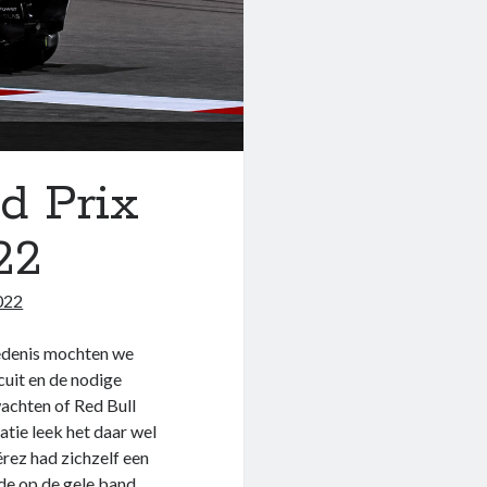
d Prix
22
022
iedenis mochten we
cuit en de nodige
achten of Red Bull
tie leek het daar wel
rez had zichzelf een
nde op de gele band