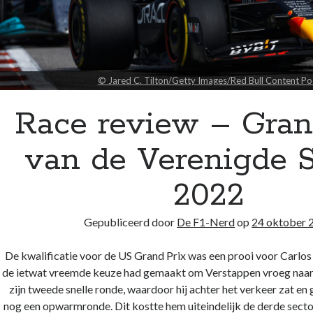
© Jared C. Tilton/Getty Images/Red Bull Content Po
Race review – Gran
van de Verenigde S
2022
Gepubliceerd door
De F1-Nerd
op
24 oktober 
De kwalificatie voor de US Grand Prix was een prooi voor Carlos 
de ietwat vreemde keuze had gemaakt om Verstappen vroeg naar 
zijn tweede snelle ronde, waardoor hij achter het verkeer zat e
nog een opwarmronde. Dit kostte hem uiteindelijk de derde sector