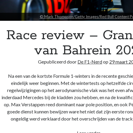
© Mark Thompson/Getty Images/Red Bull Content P
Race review – Gran
van Bahrein 20
Gepubliceerd door
De F1-Nerd
op
29 maart 2
Na een van de kortste Formule 1-winters in de recente gesch
eindelijk weer beginnen. Met de wintertests op hetzelfde cir
regelwijzigingen op het aerodynamische vlak was het even afw
inderdaad Mercedes bij de kladden zou hebben, en na de kwalifica
op. Max Verstappen reed dominant naar pole position, en ook Pé
goede dienst kunnen bewijzen ware het niet dat zijn eerste ro
ongeldig werd verklaard door het overschrijden van de track l
Race
Lees verder