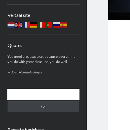
Zijbalk
Vertaal site
Quotes
You need great passion, because everything
you do with great pleasure, you do well.
—
Juan Manuel Fangio
Zoeken
Recente berichten