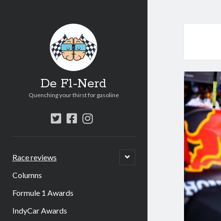
De F1-Nerd
Quenching your thirst for gasoline
twitter
facebook
instagram
open
Race reviews
submenu
Columns
Formule 1 Awards
IndyCar Awards