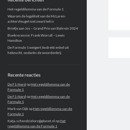
Het regeldilemma van de Formule 1
Waarom de legaliteit van de McLaren-
achtervleugel niet zwart/wit is
Briefje aan Jos – Grand Prix van Bahrein 2024
Boekrecensie: Frank Worrall – Lewis
Hamilton
De Formule 1 weigert Andretti enkel uit
hebzucht, ondanks de woordenbrij
Recente reacties
De F1-Nerd
op
Het regeldilemma van de
Formule 1
De F1-Nerd
op
Het regeldilemma van de
Formule 1
Mark van Dijk
op
Het regeldilemma van de
Formule 1
Katja.schendzielorz@planet.nl
op
Het
regeldilemma van de Formule 1