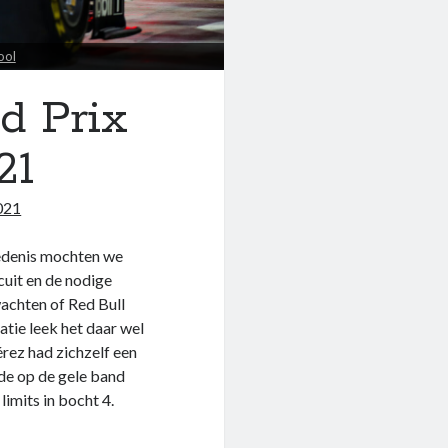
ool
d Prix
21
021
iedenis mochten we
cuit en de nodige
achten of Red Bull
tie leek het daar wel
rez had zichzelf een
nde op de gele band
imits in bocht 4.