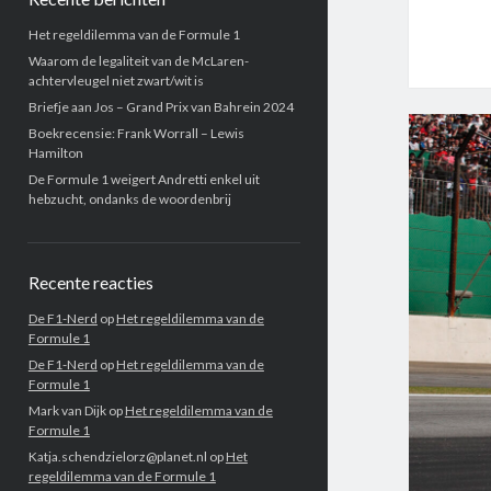
Het regeldilemma van de Formule 1
Waarom de legaliteit van de McLaren-
achtervleugel niet zwart/wit is
Briefje aan Jos – Grand Prix van Bahrein 2024
Boekrecensie: Frank Worrall – Lewis
Hamilton
De Formule 1 weigert Andretti enkel uit
hebzucht, ondanks de woordenbrij
Recente reacties
De F1-Nerd
op
Het regeldilemma van de
Formule 1
De F1-Nerd
op
Het regeldilemma van de
Formule 1
Mark van Dijk
op
Het regeldilemma van de
Formule 1
Katja.schendzielorz@planet.nl
op
Het
regeldilemma van de Formule 1