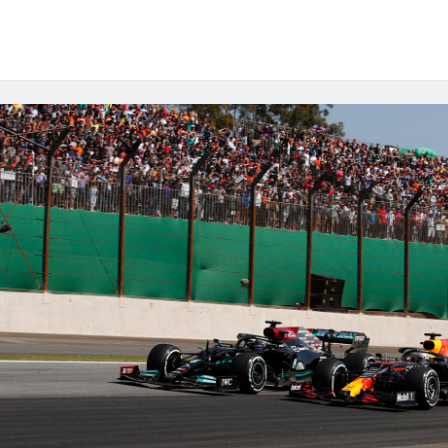
–
Grand
Prix
van
São
Paulo
2022