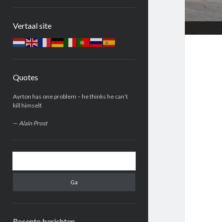
Zijbalk
Vertaal site
Quotes
Ayrton has one problem – he thinks he can’t
kill himself.
—
Alain Prost
Zoeken
Recente berichten