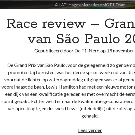
© LAT Images/Mercedes AMG F1 Team
Race review – Gran
van São Paulo 2
Gepubliceerd door
De F1-Nerd
op
19 november
De Grand Prix van São Paulo, voor de gelegenheid zo genoemd
promoten bij toeristen, was het derde sprint-weekend van dit
voordat de lichten op zaterdagmiddag uitgingen was er al genoe
vooral naast de baan. Lewis Hamilton had met een nieuwe motor
een dijk van een kwalificatie gereden en met overmacht de eers
sprint gepakt. Echter werd er naar de kwalificatie geconstateerd
ver open klapte, en dus werd Lewis (uiteindelijk) uit de uitslag 
gehaald.
Race
Lees verder