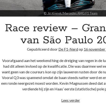
© Jiri Krenek/Mercedes AMG F1 Team
Race review – Gran
van São Paulo 2
Gepubliceerd door
De F1-Nerd
op
16 november
Voorafgaand aan het weekend hing de dreiging van regen in de luc
had dit alleen invloed op de kwalificatie. Die was daarmee wel ee
want geen van de coureurs kon op zijn lauweren rusten door de na
Vooral Q3 was spannend omdat de baan steeds natter werd en er 
een ronde neergezet moest worden. Kevin Magnussen deed dat al
verdiende hij zijn en Haas’ eerste (statistische) pole 
Race
Lees verder
review