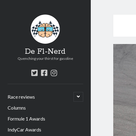
De F1-Nerd
Quenching your thirst for gasoline
twitter
facebook
instagram
open
Race reviews
submenu
Columns
Formule 1 Awards
IndyCar Awards