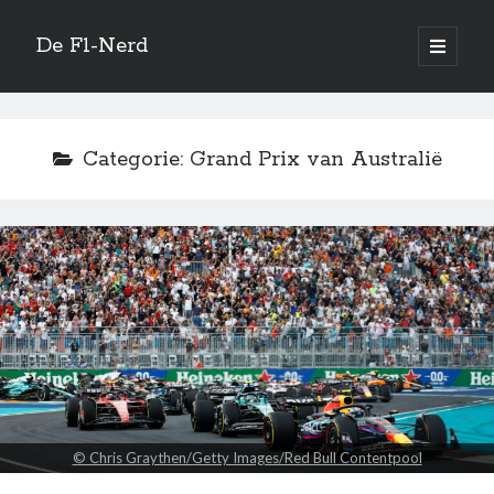
De F1-Nerd
open
primair
Zijbalk
menu
Vertaal site
Categorie:
Grand Prix van Australië
Quotes
Honestly, what are we doing? Racing or ping-pong?
—
Sebastian Vettel
Zoeken
© Chris Graythen/Getty Images/Red Bull Contentpool