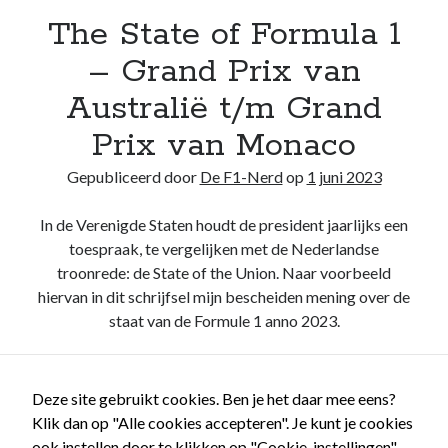
The State of Formula 1
Recente berichten
– Grand Prix van
Het regeldilemma van de Formule 1
Waarom de legaliteit van de McLaren-achtervleugel niet zwart/wit is
Australië t/m Grand
Briefje aan Jos – Grand Prix van Bahrein 2024
Prix van Monaco
Boekrecensie: Frank Worrall – Lewis Hamilton
De Formule 1 weigert Andretti enkel uit hebzucht, ondanks de
Gepubliceerd door
De F1-Nerd
op
1 juni 2023
woordenbrij
In de Verenigde Staten houdt de president jaarlijks een
toespraak, te vergelijken met de Nederlandse
Recente reacties
troonrede: de State of the Union. Naar voorbeeld
De F1-Nerd
op
Het regeldilemma van de Formule 1
hiervan in dit schrijfsel mijn bescheiden mening over de
De F1-Nerd
op
Het regeldilemma van de Formule 1
staat van de Formule 1 anno 2023.
Mark van Dijk
op
Het regeldilemma van de Formule 1
Katja.schendzielorz@planet.nl
op
Het regeldilemma van de Formule 1
The
Lees verder
Briefje aan Jos – Grand Prix van Bahrein 2024 – De F1-Nerd
op
Grand
State
Deze site gebruikt cookies. Ben je het daar mee eens?
Chelem
of
Klik dan op "Alle cookies accepteren". Je kunt je cookies
Formula
ook instellen door te klikken op "Cookie-instellingen".