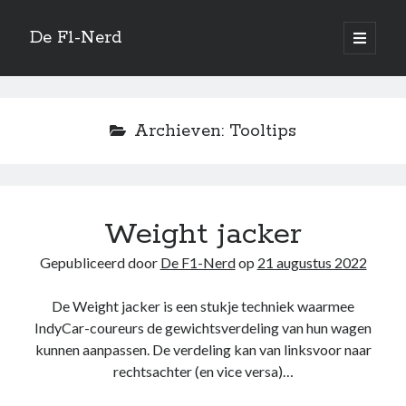
De F1-Nerd
open
primair
Zijbalk
menu
Vertaal site
Archieven:
Tooltips
Quotes
Unless I’m very much mistaken… I am very much mistaken!
Weight jacker
—
Murray Walker
Gepubliceerd door
De F1-Nerd
op
21 augustus 2022
De Weight jacker is een stukje techniek waarmee
Zoeken
IndyCar-coureurs de gewichtsverdeling van hun wagen
kunnen aanpassen. De verdeling kan van linksvoor naar
rechtsachter (en vice versa)…