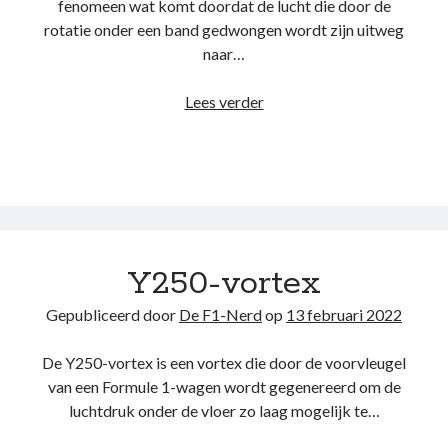
fenomeen wat komt doordat de lucht die door de
rotatie onder een band gedwongen wordt zijn uitweg
naar…
Tyre
Lees verder
squirt
Noodzakelijk
Deze cookies
zijn
noodzakelijk
om de website
te laten
werken.
Y250-vortex
Gepubliceerd door
De F1-Nerd
op
13 februari 2022
Statistieken
Deze
De Y250-vortex is een vortex die door de voorvleugel
cookies
worden
van een Formule 1-wagen wordt gegenereerd om de
gebruikt om
luchtdruk onder de vloer zo laag mogelijk te…
het gebruik
van de