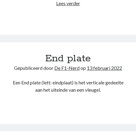
Y250-
Lees verder
website in
kaart te
vortex
brengen. Als
je deze
cookies
weigert
wordt je
surfgedrag
op deze site
End plate
niet gevolgd.
Gepubliceerd door
De F1-Nerd
op
13 februari 2022
Gebruikerservaring
Deze cookies
Een End plate (lett: eindplaat) is het verticale gedeelte
worden gebruikt om
aan het uiteinde van een vleugel.
de website zo
gebruiksvriendelijk
mogelijk te laten
functioneren. Indien
je deze cookies
weigert kan het zijn
dat je bepaalde
inhoud van de