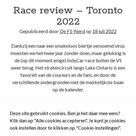
Race review – Toronto
Recente berichten
2022
Het regeldilemma van de Formule 1
Gepubliceerd door
De F1-Nerd
op
18 juli 2022
Waarom de legaliteit van de McLaren-achtervleugel niet zwart/wit is
Briefje aan Jos – Grand Prix van Bahrein 2024
Dankzij een naar een smakeloos biertje vernoemd virus
Boekrecensie: Frank Worrall – Lewis Hamilton
moesten we het twee jaar zonder doen, maar gelukkig is
De Formule 1 weigert Andretti enkel uit hebzucht, ondanks de
woordenbrij
de (op dit moment enige) IndyCar-race buiten de VS
weer terug. Het stratencircuit langs Lake Ontario is een
favoriet van de coureurs en de fans, en door de
verschillende ondergronden niet de makkelijkste baan
Recente reacties
op de kalender.
De F1-Nerd
op
Het regeldilemma van de Formule 1
De F1-Nerd
op
Het regeldilemma van de Formule 1
Race
Lees verder
Mark van Dijk
op
Het regeldilemma van de Formule 1
review
Deze site gebruikt cookies. Ben je het daar mee eens?
Katja.schendzielorz@planet.nl
op
Het regeldilemma van de Formule 1
–
Klik dan op "Alle cookies accepteren". Je kunt je cookies
Briefje aan Jos – Grand Prix van Bahrein 2024 – De F1-Nerd
op
Grand
Toronto
ook instellen door te klikken op "Cookie-instellingen".
Chelem
2022