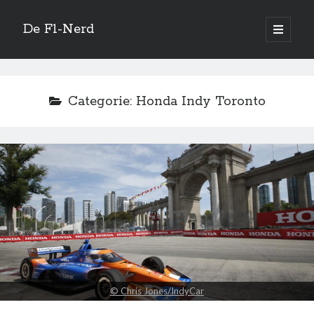
De F1-Nerd
open
primair
Zijbalk
menu
Vertaal site
Categorie:
Honda Indy Toronto
Quotes
This is racing. There is going to be twists and turns. You’re going to be
dealt setbacks.
—
Michael Waltrip
Zoeken
© Chris Jones/IndyCar